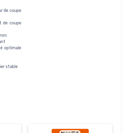
ur de coupe
at de coupe
5 mm
ant
té optimale
ier stable