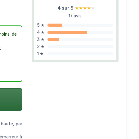
4 sur 5
★★★★★
★★★★★
17 avis
5 ★
4 ★
moins de
3 ★
2 ★
s
1 ★
 haute, par
Démarreur à