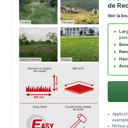
de Re
Voir la bo
＋
Lar
pass
＋
Bon
＋
Ren
＋
Haut
＋
Acce
Applicat
exemple 
Moteur 