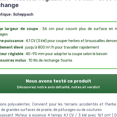
change
utique :
Scheppach
ge largeur de coupe
: 56 cm pour couvrir plus de surface en 
ages
ne puissance
: 4,1 CV (3 kW) pour couper herbes et broussailles dense
dement élevé
: jusqu'à 800 m²/h pour travailler rapidement
eur réglable
: 40–95 mm pour adapter la coupe selon le besoin
ssoires inclus
: 10 fils de rechange fournis
Nous avons testé ce produit
Découvrez notre avis détaillé, notes et verdict
ions polyvalentes: Convient pour les terrains accidentés et l'herbe
de grandes surfaces de prairie, de pâturages ou de coutures
puissant: Moteur à essence 4 temps 4,1 CV / 3 kW avec 161 cm³ | 