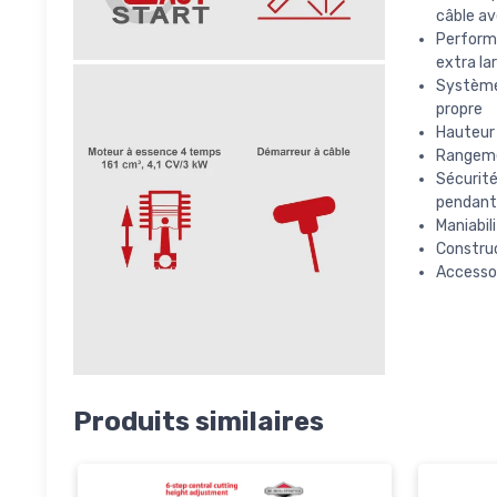
câble av
Performa
extra la
Système
propre
Hauteur 
Rangeme
Sécurité
pendant 
Maniabil
Construc
Accessoi
Produits similaires