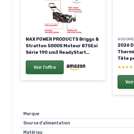
NAX POWER PRODUCTS Briggs &
AOSOME
2026 D
Stratton 5000S Moteur 875Exi
Thermi
Série 190 cm3 ReadyStart
Tête p
Largeur de coupe 56 cm Panier
Lame, 
75L Roues pivotantes avant
Voir l'offre
★★★★
★★★★
Essenc
Tondeuse à gazon à traction à
essence
Voir
Marque
Source d'alimentation
Matériau