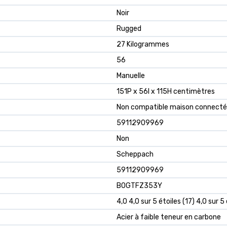
Noir
Rugged
27 Kilogrammes
56
Manuelle
151P x 56l x 115H centimètres
Non compatible maison connect
59112909969
Non
Scheppach
59112909969
B0GTFZ353Y
4,0 4,0 sur 5 étoiles (17) 4,0 sur 5
Acier à faible teneur en carbone