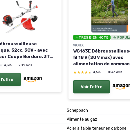
⭐ TRÈS BIEN NOTÉ
🔥 POPUL
ébroussailleuse
WORX
que, 52cc, 3CV - avec
WG163E Débroussailleus
our Coupe Bordure, 3T
fil 18 V (20 V max) avec
Debroussailleuse à
alimentation de comman
★
★
4,3/5
—
289 avis
e Professionnel (2026)
batteries Noir WG163E G
★★★★★
★★★★★
4,5/5
—
1843 avis
2 batteries 2,0 Ah
 l'offre
Voir l'offre
Scheppach
Alimenté au gaz
Acier à faible teneur en carbone