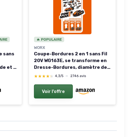
AIRE
🔥 POPULAIRE
WORX
e sans
Coupe-Bordures 2 en 1 sans Fil
20V WG163E, se transforme en
de et 2
Dresse-Bordures, diamètre de
T3 avec
30cm, poignée Amovible, Capot
★★★★★
★★★★★
4,3/5
—
2746 avis
de Protection, Tête Amovible,
Livré avec Deux Batteries 2Ah
Voir l'offre
et Chargeur 30 cm 2 batteries
2Ah