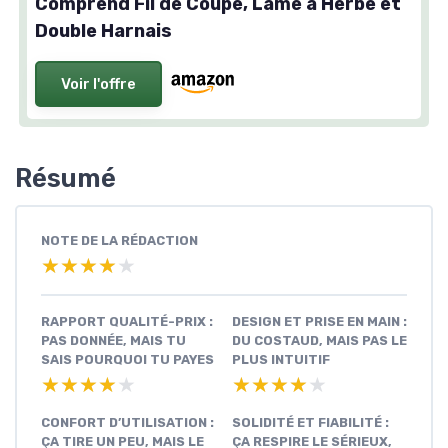
Comprend Fil de Coupe, Lame à Herbe et
Double Harnais
Voir l'offre
Résumé
NOTE DE LA RÉDACTION
★★★★★
★★★★★
RAPPORT QUALITÉ-PRIX :
DESIGN ET PRISE EN MAIN :
PAS DONNÉE, MAIS TU
DU COSTAUD, MAIS PAS LE
SAIS POURQUOI TU PAYES
PLUS INTUITIF
★★★★★
★★★★★
★★★★★
★★★★★
CONFORT D’UTILISATION :
SOLIDITÉ ET FIABILITÉ :
ÇA TIRE UN PEU, MAIS LE
ÇA RESPIRE LE SÉRIEUX,