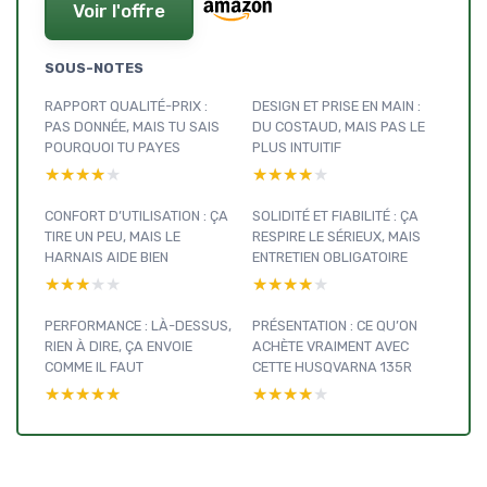
Voir l'offre
SOUS-NOTES
RAPPORT QUALITÉ-PRIX :
DESIGN ET PRISE EN MAIN :
PAS DONNÉE, MAIS TU SAIS
DU COSTAUD, MAIS PAS LE
POURQUOI TU PAYES
PLUS INTUITIF
★★★★★
★★★★★
★★★★★
★★★★★
CONFORT D’UTILISATION : ÇA
SOLIDITÉ ET FIABILITÉ : ÇA
TIRE UN PEU, MAIS LE
RESPIRE LE SÉRIEUX, MAIS
HARNAIS AIDE BIEN
ENTRETIEN OBLIGATOIRE
★★★★★
★★★★★
★★★★★
★★★★★
PERFORMANCE : LÀ-DESSUS,
PRÉSENTATION : CE QU’ON
RIEN À DIRE, ÇA ENVOIE
ACHÈTE VRAIMENT AVEC
COMME IL FAUT
CETTE HUSQVARNA 135R
★★★★★
★★★★★
★★★★★
★★★★★