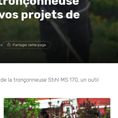
a tronçonneuse
vos projets de
re
Partager cette page
on de la tronçonneuse Stihl MS 170, un outil