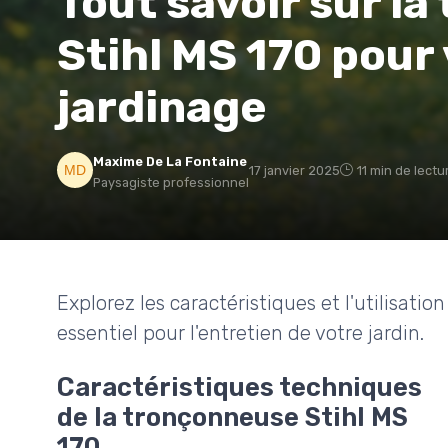
Tout savoir sur l
Stihl MS 170 pour 
jardinage
Maxime De La Fontaine
17 janvier 2025
11 min de lectu
Paysagiste professionnel
Explorez les caractéristiques et l'utilisati
essentiel pour l'entretien de votre jardin.
Caractéristiques techniques
de la tronçonneuse Stihl MS
170