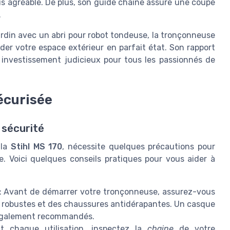
us agréable. De plus, son guide chaîne assure une coupe
.
ardin avec un abri pour robot tondeuse, la tronçonneuse
er votre espace extérieur en parfait état. Son rapport
un investissement judicieux pour tous les passionnés de
sécurisée
 sécurité
 la
Stihl MS 170
, nécessite quelques précautions pour
e. Voici quelques conseils pratiques pour vous aider à
: Avant de démarrer votre tronçonneuse, assurez-vous
s robustes et des chaussures antidérapantes. Un casque
t également recommandés.
 chaque utilisation, inspectez la
chaine
de votre