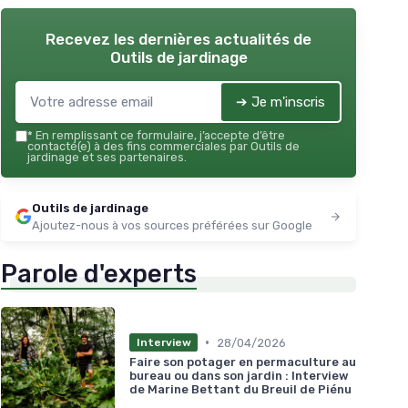
Recevez les dernières actualités de
Outils de jardinage
➔ Je m'inscris
*
En remplissant ce formulaire, j’accepte d’être
contacté(e) à des fins commerciales par Outils de
jardinage et ses partenaires.
Outils de jardinage
Ajoutez-nous à vos sources préférées sur Google
Parole d'experts
•
28/04/2026
Interview
Faire son potager en permaculture au
bureau ou dans son jardin : Interview
de Marine Bettant du Breuil de Piénu