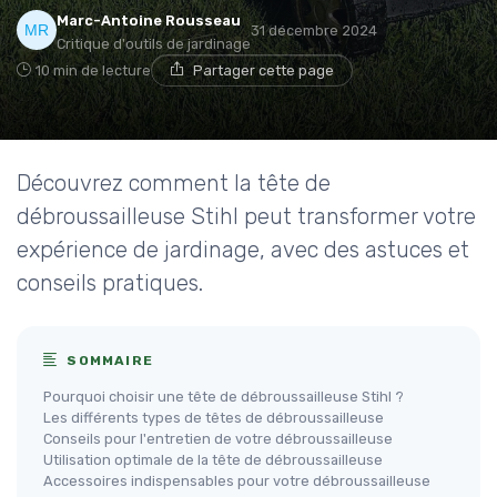
Marc-Antoine Rousseau
31 décembre 2024
Critique d'outils de jardinage
10 min de lecture
Partager cette page
Découvrez comment la tête de
débroussailleuse Stihl peut transformer votre
expérience de jardinage, avec des astuces et
conseils pratiques.
SOMMAIRE
Pourquoi choisir une tête de débroussailleuse Stihl ?
Les différents types de têtes de débroussailleuse
Conseils pour l'entretien de votre débroussailleuse
Utilisation optimale de la tête de débroussailleuse
Accessoires indispensables pour votre débroussailleuse