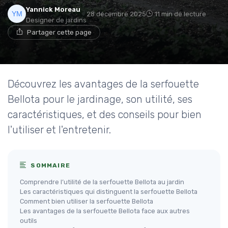
Yannick Moreau
28 décembre 2025
11 min de lecture
Designer de jardins
Partager cette page
Découvrez les avantages de la serfouette
Bellota pour le jardinage, son utilité, ses
caractéristiques, et des conseils pour bien
l'utiliser et l'entretenir.
SOMMAIRE
Comprendre l’utilité de la serfouette Bellota au jardin
Les caractéristiques qui distinguent la serfouette Bellota
Comment bien utiliser la serfouette Bellota
Les avantages de la serfouette Bellota face aux autres
outils