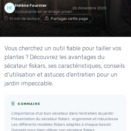
Hélène Fournier
25 décembre 2025
Consultante en jardinage urbain
10 min de lecture
Partager cette page
Vous cherchez un outil fiable pour tailler vos
plantes ? Découvrez les avantages du
sécateur fiskars, ses caractéristiques, conseils
d’utilisation et astuces d’entretien pour un
jardin impeccable.
SOMMAIRE
L’importance d’un bon sécateur dans l’entretien du jardin
Présentation du sécateur fiskars : ergonomie et robustesse
Les différents modèles fiskars adaptés à chaque besoin
Conseils pour bien utiliser son sécateur fiskars