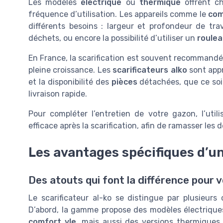
Les modèles
électrique
ou
thermique
offrent ch
fréquence d’utilisation. Les appareils comme le
com
différents besoins : largeur et profondeur de tra
déchets, ou encore la possibilité d’utiliser un
roulea
En France, la scarification est souvent recommandée
pleine croissance. Les
scarificateurs alko
sont appré
et la disponibilité des
pièces
détachées, que ce soi
livraison rapide.
Pour compléter l’entretien de votre gazon, l’util
efficace après la scarification, afin de ramasser les d
Les avantages spécifiques d’un
Des atouts qui font la différence pour 
Le scarificateur al-ko se distingue par plusieurs 
D’abord, la gamme propose des modèles électriqu
comfort vle
, mais aussi des versions thermiques