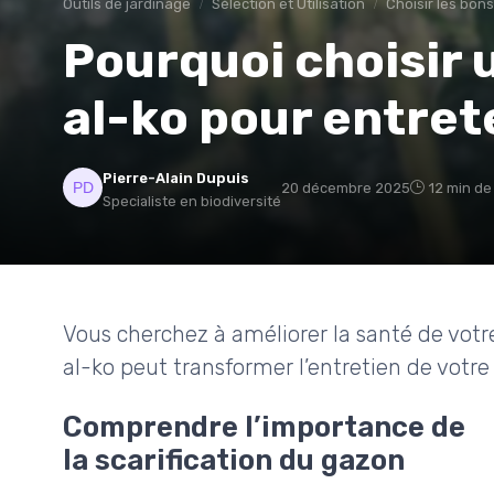
Outils de jardinage
Sélection et Utilisation
Choisir les bons
Pourquoi choisir 
al-ko pour entret
Pierre-Alain Dupuis
20 décembre 2025
12 min de
Specialiste en biodiversité
Vous cherchez à améliorer la santé de vot
al-ko peut transformer l’entretien de votre 
Comprendre l’importance de
la scarification du gazon