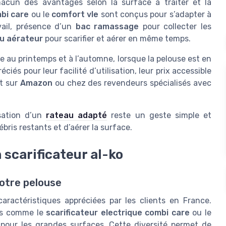
acun des avantages selon la surface à traiter et la
bi care
ou le
comfort vle
sont conçus pour s’adapter à
vail, présence d’un
bac ramassage
pour collecter les
u aérateur
pour scarifier et aérer en même temps.
 au printemps et à l’automne, lorsque la pelouse est en
ciés pour leur facilité d’utilisation, leur prix accessible
t sur
Amazon
ou chez des revendeurs spécialisés avec
isation d’un
rateau adapté
reste un geste simple et
ébris restants et d’aérer la surface.
 scarificateur al-ko
votre pelouse
caractéristiques appréciées par les clients en France.
es comme le
scarificateur electrique combi care
ou le
 pour les grandes surfaces. Cette diversité permet de