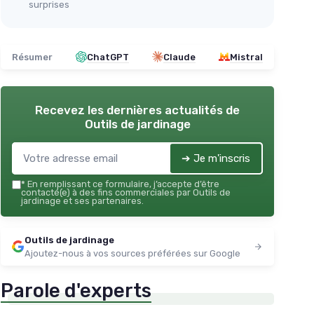
surprises
Résumer
ChatGPT
Claude
Mistral
Recevez les dernières actualités de
Outils de jardinage
➔ Je m'inscris
*
En remplissant ce formulaire, j’accepte d’être
contacté(e) à des fins commerciales par Outils de
jardinage et ses partenaires.
Outils de jardinage
Ajoutez-nous à vos sources préférées sur Google
Parole d'experts