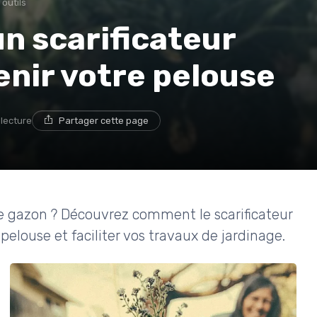
 outils
un scarificateur
enir votre pelouse
 lecture
Partager cette page
re gazon ? Découvrez comment le scarificateur
pelouse et faciliter vos travaux de jardinage.