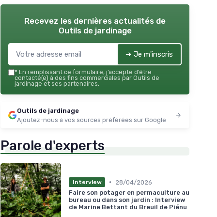
Recevez les dernières actualités de
Outils de jardinage
➔ Je m'inscris
*
En remplissant ce formulaire, j’accepte d’être
contacté(e) à des fins commerciales par Outils de
jardinage et ses partenaires.
Outils de jardinage
Ajoutez-nous à vos sources préférées sur Google
Parole d'experts
•
28/04/2026
Interview
Faire son potager en permaculture au
bureau ou dans son jardin : Interview
de Marine Bettant du Breuil de Piénu