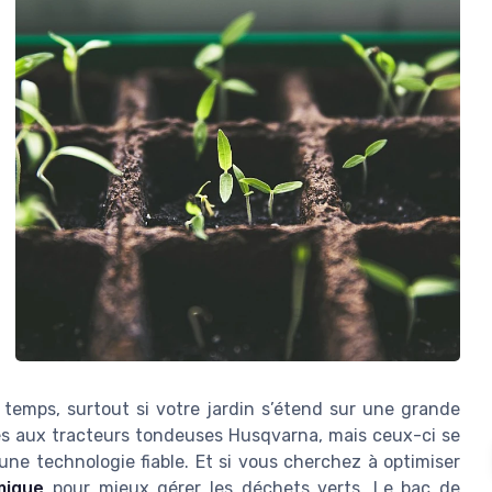
emps, surtout si votre jardin s’étend sur une grande
s aux tracteurs tondeuses Husqvarna, mais ceux-ci se
une technologie fiable. Et si vous cherchez à optimiser
mique
pour mieux gérer les déchets verts. Le bac de