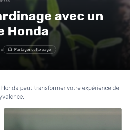
orisés
ardinage avec un
e Honda
re
Partager cette page
Honda peut transformer votre expérience de
yvalence.