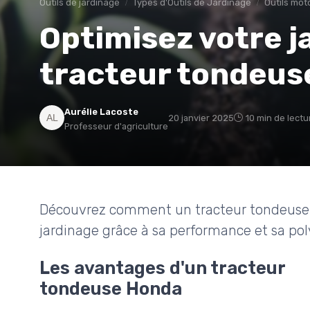
Outils de jardinage
Types d'Outils de Jardinage
Outils mot
Optimisez votre j
tracteur tondeus
Aurélie Lacoste
20 janvier 2025
10 min de lectu
Professeur d'agriculture
Découvrez comment un tracteur tondeuse 
jardinage grâce à sa performance et sa pol
Les avantages d'un tracteur
tondeuse Honda