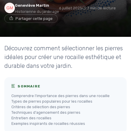
Geneviève Martin
6 juillet 2025
7 min de lecture
Historienne du jardinage
Partager cette page
Découvrez comment sélectionner les pierres
idéales pour créer une rocaille esthétique et
durable dans votre jardin.
SOMMAIRE
Comprendre l'importance des pierres dans une rocaille
Types de pierres populaires pour les rocailles
Critères de sélection des pierres
Techniques d'agencement des pierres
Entretien des rocailles
Exemples inspirants de rocailles réussies