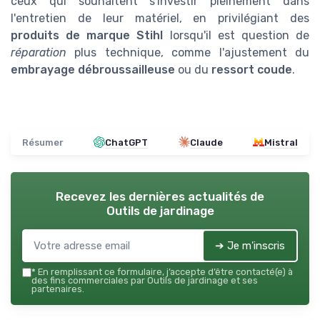
ceux qui souhaitent s'investir pleinement dans
l'entretien de leur matériel, en privilégiant des
produits de marque Stihl
lorsqu'il est question de
réparation
plus technique, comme l'ajustement du
embrayage débroussailleuse
ou du
ressort coude
.
Résumer
ChatGPT
Claude
Mistral
Recevez les dernières actualités de
Outils de jardinage
➔ Je m'inscris
*
En remplissant ce formulaire, j’accepte d’être contacté(e) à
des fins commerciales par Outils de jardinage et ses
partenaires.