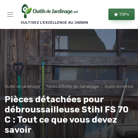
Panneau de gestion des cookies
TOPs
CULTIVEZ L'EXCELLENCE AU JARDIN
Outils de jardinage
Types d'Outils de Jardinage
Outils motorisés
Pièces détachées pour
débroussailleuse Stihl FS 70
C : Tout ce que vous devez
savoir