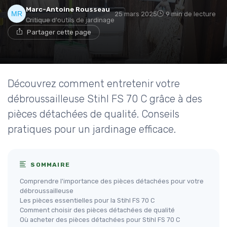
Marc-Antoine Rousseau
25 mars 2025
9 min de lecture
Critique d'outils de jardinage
Partager cette page
Découvrez comment entretenir votre
débroussailleuse Stihl FS 70 C grâce à des
pièces détachées de qualité. Conseils
pratiques pour un jardinage efficace.
SOMMAIRE
Comprendre l'importance des pièces détachées pour votre
débroussailleuse
Les pièces essentielles pour la Stihl FS 70 C
Comment choisir des pièces détachées de qualité
Où acheter des pièces détachées pour Stihl FS 70 C