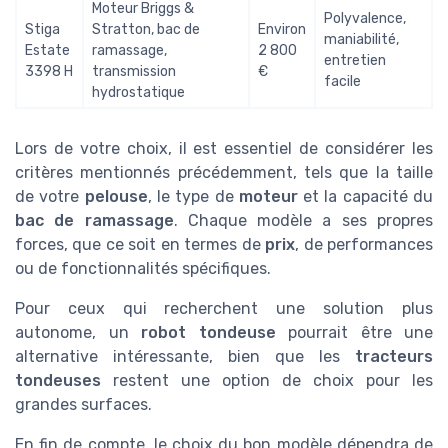
Moteur Briggs &
Polyvalence,
Stiga
Stratton, bac de
Environ
maniabilité,
Estate
ramassage,
2 800
entretien
3398 H
transmission
€
facile
hydrostatique
Lors de votre choix, il est essentiel de considérer les
critères mentionnés précédemment, tels que la taille
de votre
pelouse
, le type de
moteur
et la capacité du
bac de ramassage
. Chaque modèle a ses propres
forces, que ce soit en termes de
prix
, de performances
ou de fonctionnalités spécifiques.
Pour ceux qui recherchent une solution plus
autonome, un
robot tondeuse
pourrait être une
alternative intéressante, bien que les
tracteurs
tondeuses
restent une option de choix pour les
grandes surfaces.
En fin de compte, le choix du bon modèle dépendra de