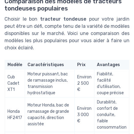
Comparaison des modèles de tracteurs
tondeuses populaires
Choisir le bon
tracteur tondeuse
pour votre jardin
peut être un défi, compte tenu de la variété de modèles
disponibles sur le marché. Voici une comparaison des
modèles les plus populaires pour vous aider à faire un
choix éclairé.
Modèle
Caractéristiques
Prix
Avantages
Moteur puissant, bac
Fiabilité,
Cub
Environ
de ramassage inclus,
facilité
Cadet
2 500
transmission
d'utilisation,
XT1
€
hydrostatique
coupe précise
Durabilité,
Moteur Honda, bac de
Environ
confort de
Honda
ramassage de grande
3 000
conduite,
HF2417
capacité, direction
€
faible
assistée
consommation