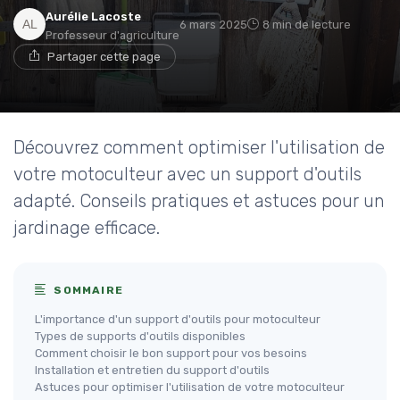
Aurélie Lacoste
6 mars 2025
8 min de lecture
Professeur d'agriculture
Partager cette page
Découvrez comment optimiser l'utilisation de
votre motoculteur avec un support d'outils
adapté. Conseils pratiques et astuces pour un
jardinage efficace.
SOMMAIRE
L'importance d'un support d'outils pour motoculteur
Types de supports d'outils disponibles
Comment choisir le bon support pour vos besoins
Installation et entretien du support d'outils
Astuces pour optimiser l'utilisation de votre motoculteur