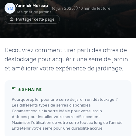
Yannick Moreau
16 juin 2025
10 min de lecture
Designer de jardins
Partager cette page
Découvrez comment tirer parti des offres de
déstockage pour acquérir une serre de jardin
et améliorer votre expérience de jardinage.
SOMMAIRE
Pourquoi opter pour une serre de jardin en déstockage ?
Les différents types de serres disponibles
Comment choisir la serre idéale pour votre jardin
Astuces pour installer votre serre efficacement
Maximiser l'utilisation de votre serre tout au long de l'année
Entretenir votre serre pour une durabilité accrue