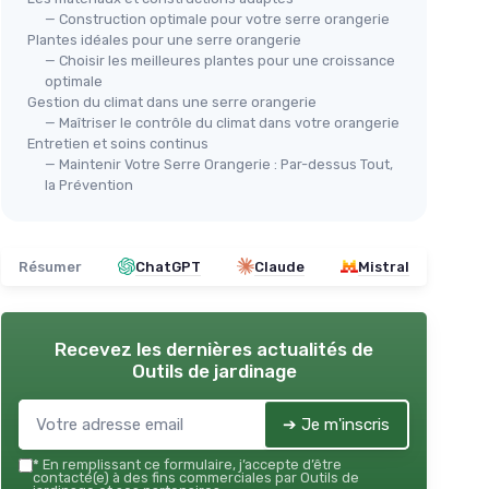
— Construction optimale pour votre serre orangerie
Plantes idéales pour une serre orangerie
— Choisir les meilleures plantes pour une croissance
optimale
Gestion du climat dans une serre orangerie
— Maîtriser le contrôle du climat dans votre orangerie
Entretien et soins continus
— Maintenir Votre Serre Orangerie : Par-dessus Tout,
la Prévention
Résumer
ChatGPT
Claude
Mistral
Recevez les dernières actualités de
Outils de jardinage
➔ Je m'inscris
*
En remplissant ce formulaire, j’accepte d’être
contacté(e) à des fins commerciales par Outils de