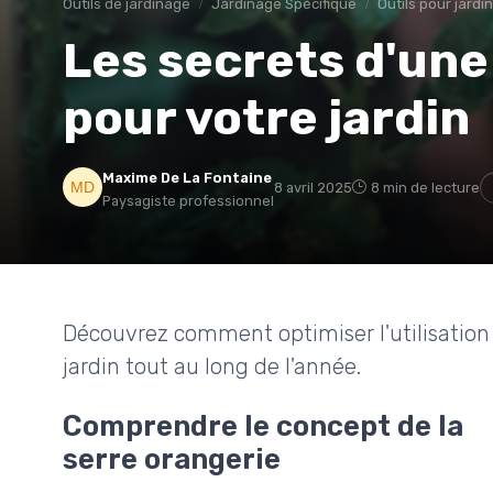
Outils de jardinage
Jardinage Spécifique
Outils pour jardi
Les secrets d'une
pour votre jardin
Maxime De La Fontaine
8 avril 2025
8 min de lecture
Paysagiste professionnel
Découvrez comment optimiser l'utilisation 
jardin tout au long de l'année.
Comprendre le concept de la
serre orangerie