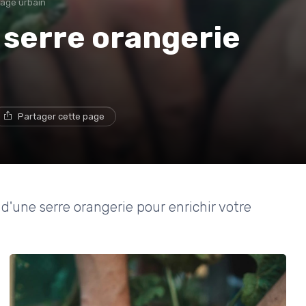
nage urbain
 serre orangerie
Partager cette page
d'une serre orangerie pour enrichir votre