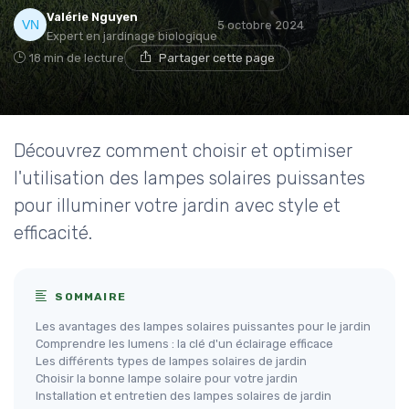
Valérie Nguyen
5 octobre 2024
Expert en jardinage biologique
18 min de lecture
Partager cette page
Découvrez comment choisir et optimiser
l'utilisation des lampes solaires puissantes
pour illuminer votre jardin avec style et
efficacité.
SOMMAIRE
Les avantages des lampes solaires puissantes pour le jardin
Comprendre les lumens : la clé d'un éclairage efficace
Les différents types de lampes solaires de jardin
Choisir la bonne lampe solaire pour votre jardin
Installation et entretien des lampes solaires de jardin