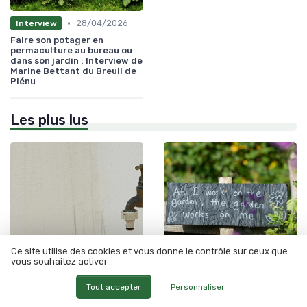
•
28/04/2026
Interview
Faire son potager en
permaculture au bureau ou
dans son jardin : Interview de
Marine Bettant du Breuil de
Piénu
Les plus lus
Ce site utilise des cookies et vous donne le contrôle sur ceux que
vous souhaitez activer
•
•
Développements durables
12/06/2025
Développements durables
12/06/2025
Tout accepter
Personnaliser
Les secrets de la cloche pour
Fontaine de jardin solaire en