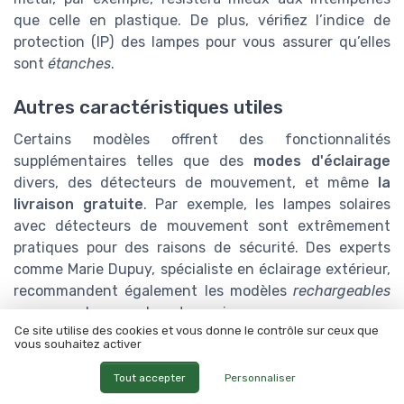
que celle en plastique. De plus, vérifiez l’indice de
protection (IP) des lampes pour vous assurer qu’elles
sont
étanches
.
Autres caractéristiques utiles
Certains modèles offrent des fonctionnalités
supplémentaires telles que des
modes d'éclairage
divers, des détecteurs de mouvement, et même
la
livraison gratuite
. Par exemple, les lampes solaires
avec détecteurs de mouvement sont extrêmement
pratiques pour des raisons de sécurité. Des experts
comme Marie Dupuy, spécialiste en éclairage extérieur,
recommandent également les modèles
rechargeables
pour une plus grande autonomie.
Ce site utilise des cookies et vous donne le contrôle sur ceux que
vous souhaitez activer
Avec ces critères en tête, vous serez mieux équipé
pour choisir une lampe qui conviendra parfaitement à
Tout accepter
Personnaliser
vos besoins en
éclairage solaire
. Que ce soit pour