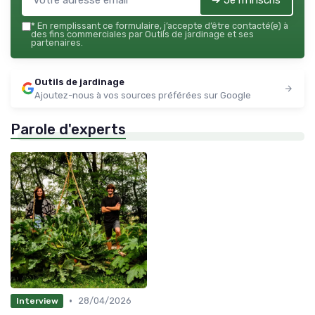
➔ Je m'inscris
*
En remplissant ce formulaire, j’accepte d’être contacté(e) à
des fins commerciales par Outils de jardinage et ses
partenaires.
Outils de jardinage
Ajoutez-nous à vos sources préférées sur Google
Parole d'experts
•
28/04/2026
Interview