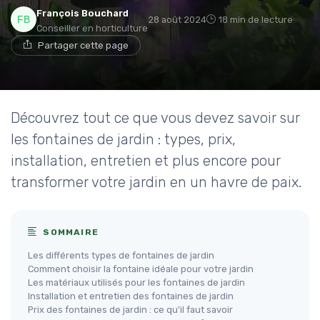
François Bouchard
28 août 2024
18 min de lecture
Conseiller en horticulture
Partager cette page
Découvrez tout ce que vous devez savoir sur
les fontaines de jardin : types, prix,
installation, entretien et plus encore pour
transformer votre jardin en un havre de paix.
SOMMAIRE
Les différents types de fontaines de jardin
Comment choisir la fontaine idéale pour votre jardin
Les matériaux utilisés pour les fontaines de jardin
Installation et entretien des fontaines de jardin
Prix des fontaines de jardin : ce qu'il faut savoir