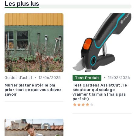
Les plus lus
•
•
Guides d'achat
12/06/2025
18/02/2026
Test Produit
Mûrier platane stérile 3m
Test Gardena AssistCut : le
prix : tout ce que vous devez
sécateur qui soulage
savoir
vraiment la main (mais pas
parfait)
★★★★★
★★★★★