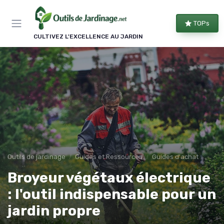
Panneau de gestion des cookies
TOPs
CULTIVEZ L'EXCELLENCE AU JARDIN
Outils de jardinage
Guides et Ressources
Guides d'achat
Broyeur végétaux électrique
: l'outil indispensable pour un
jardin propre