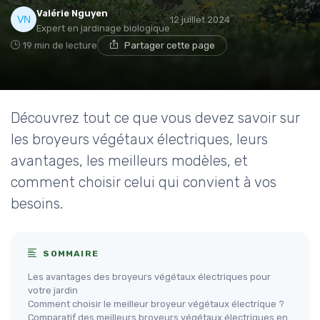
Valérie Nguyen
12 juillet 2024
Expert en jardinage biologique
19 min de lecture
Partager cette page
Découvrez tout ce que vous devez savoir sur
les broyeurs végétaux électriques, leurs
avantages, les meilleurs modèles, et
comment choisir celui qui convient à vos
besoins.
SOMMAIRE
Les avantages des broyeurs végétaux électriques pour
votre jardin
Comment choisir le meilleur broyeur végétaux électrique ?
Comparatif des meilleurs broyeurs végétaux électriques en