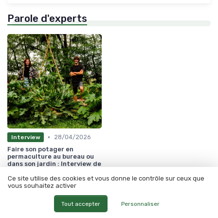
Parole d'experts
•
28/04/2026
Interview
Faire son potager en
permaculture au bureau ou
dans son jardin : Interview de
Marine Bettant du Breuil de
Ce site utilise des cookies et vous donne le contrôle sur ceux que
Piénu
vous souhaitez activer
Les plus lus
Tout accepter
Personnaliser