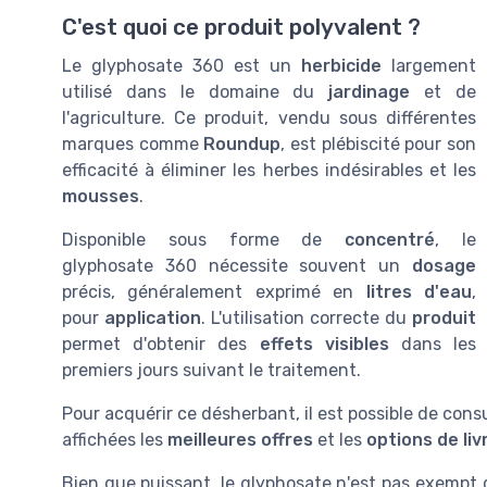
C'est quoi ce produit polyvalent ?
Le glyphosate 360 est un
herbicide
largement
utilisé dans le domaine du
jardinage
et de
l'agriculture. Ce produit, vendu sous différentes
marques comme
Roundup
, est plébiscité pour son
efficacité à éliminer les herbes indésirables et les
mousses
.
Disponible sous forme de
concentré
, le
glyphosate 360 nécessite souvent un
dosage
précis, généralement exprimé en
litres d'eau
,
pour
application
. L'utilisation correcte du
produit
permet d'obtenir des
effets visibles
dans les
premiers jours suivant le traitement.
Pour acquérir ce désherbant, il est possible de cons
affichées les
meilleures offres
et les
options de liv
Bien que puissant, le glyphosate n'est pas exempt 