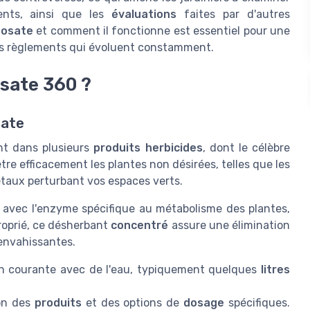
ents, ainsi que les
évaluations
faites par d'autres
hosate
et comment il fonctionne est essentiel pour une
des règlements qui évoluent constamment.
sate 360 ?
sate
nt dans plusieurs
produits herbicides
, dont le célèbre
re efficacement les plantes non désirées, telles que les
étaux perturbant vos espaces verts.
 avec l'enzyme spécifique au métabolisme des plantes,
roprié, ce désherbant
concentré
assure une élimination
nvahissantes.
ion courante avec de l'eau, typiquement quelques
litres
ion des
produits
et des options de
dosage
spécifiques.