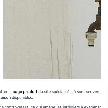
ulter la
page produit
du site spécialisé, où sont souvent
raison
disponibles.
de controverses, ce qui amène les jardiniers à examiner