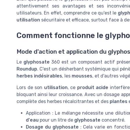
attentivement ses avantages et ses inconvéni
utilisateurs. En effet, comprendre ce qu'est le
glyp
utilisation
sécuritaire et efficace, surtout face à 
Comment fonctionne le glypho
Mode d'action et application du glypho
Le
glyphosate
360 est un composant actif prése
Roundup
. C'est un désherbant systémique qui pénèt
herbes indésirables
, les
mousses
, et d'autres vég
Lors de son
utilisation
, ce
produit acide
interfère
bloquant ainsi leur croissance. Avec un dosage app
complète des herbes récalcitrantes et des
plantes
e
Application : Le mélange nécessite une dilut
d'eau
pour un litre de
glyphosate
concentré.
Dosage du glyphosate
: Cela varie en fonct