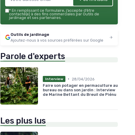
*
En remplissant ce formulaire, j’accepte d’être
contacté(e) à des fins commerciales par Outils de
jardinage et ses partenaires.
Outils de jardinage
Ajoutez-nous à vos sources préférées sur Google
Parole d'experts
•
28/04/2026
Interview
Faire son potager en permaculture au
bureau ou dans son jardin : Interview
de Marine Bettant du Breuil de Piénu
Les plus lus