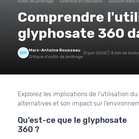
Outils de jardinage
Sélection et Utilisation
Sécurité dans l'u
Comprendre l'util
glyphosate 360 da
Marc-Antoine Rousseau
21 juin 2025
8 min de lectu
Critique d'outils de jardinage
Explorez les implications de l'utilisation d
alternatives et son impact sur l'environne
Qu'est-ce que le glyphosate
360 ?