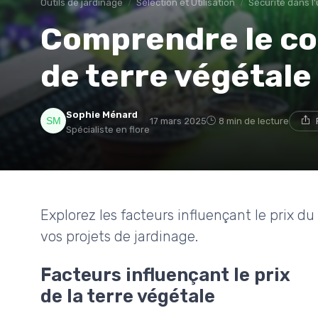
Outils de jardinage
Sélection et Utilisation
Sécurité dans l'u
Comprendre le co
de terre végétale
Sophie Ménard
17 mars 2025
8 min de lecture
Spécialiste en flore
Explorez les facteurs influençant le prix d
vos projets de jardinage.
Facteurs influençant le prix
de la terre végétale