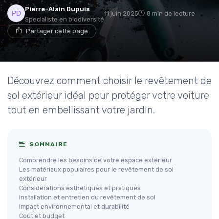
Pierre-Alain Dupuis
11 juin 2025
8 min de lecture
Specialiste en biodiversité
Partager cette page
Découvrez comment choisir le revêtement de
sol extérieur idéal pour protéger votre voiture
tout en embellissant votre jardin.
SOMMAIRE
Comprendre les besoins de votre espace extérieur
Les matériaux populaires pour le revêtement de sol
extérieur
Considérations esthétiques et pratiques
Installation et entretien du revêtement de sol
Impact environnemental et durabilité
Coût et budget