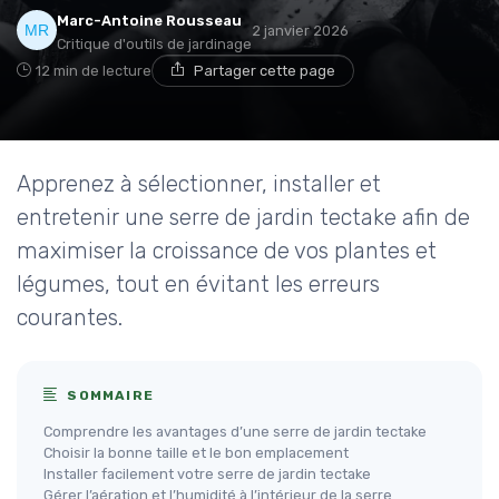
Marc-Antoine Rousseau
2 janvier 2026
Critique d'outils de jardinage
12 min de lecture
Partager cette page
Apprenez à sélectionner, installer et
entretenir une serre de jardin tectake afin de
maximiser la croissance de vos plantes et
légumes, tout en évitant les erreurs
courantes.
SOMMAIRE
Comprendre les avantages d’une serre de jardin tectake
Choisir la bonne taille et le bon emplacement
Installer facilement votre serre de jardin tectake
Gérer l’aération et l’humidité à l’intérieur de la serre