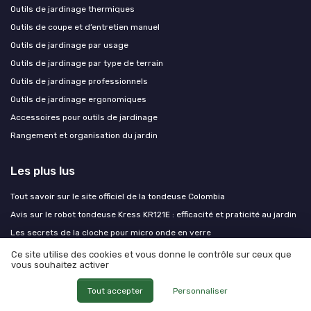
Outils de jardinage thermiques
Outils de coupe et d’entretien manuel
Outils de jardinage par usage
Outils de jardinage par type de terrain
Outils de jardinage professionnels
Outils de jardinage ergonomiques
Accessoires pour outils de jardinage
Rangement et organisation du jardin
Les plus lus
Tout savoir sur le site officiel de la tondeuse Colombia
Avis sur le robot tondeuse Kress KR121E : efficacité et praticité au jardin
Les secrets de la cloche pour micro onde en verre
Tout savoir sur la batterie pour pulvérisateur électrique
Ce site utilise des cookies et vous donne le contrôle sur ceux que
vous souhaitez activer
Tout savoir sur l'arbre albizia : plantation, floraison et entretien
Tout accepter
Personnaliser
Les derniers articles