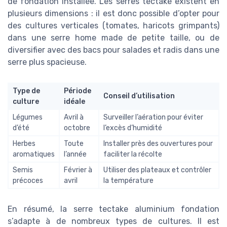
de fondation installée. Les serres tectake existent en
plusieurs dimensions : il est donc possible d’opter pour
des cultures verticales (tomates, haricots grimpants)
dans une serre home made de petite taille, ou de
diversifier avec des bacs pour salades et radis dans une
serre plus spacieuse.
Type de
Période
Conseil d’utilisation
culture
idéale
Légumes
Avril à
Surveiller l’aération pour éviter
d’été
octobre
l’excès d’humidité
Herbes
Toute
Installer près des ouvertures pour
aromatiques
l’année
faciliter la récolte
Semis
Février à
Utiliser des plateaux et contrôler
précoces
avril
la température
En résumé, la serre tectake aluminium fondation
s’adapte à de nombreux types de cultures. Il est