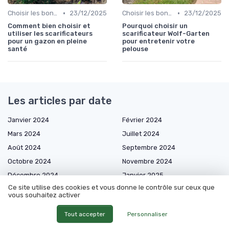
•
•
Choisir les bons outils
23/12/2025
Choisir les bons outils
23/12/2025
Comment bien choisir et
Pourquoi choisir un
utiliser les scarificateurs
scarificateur Wolf-Garten
pour un gazon en pleine
pour entretenir votre
santé
pelouse
Les articles par date
Janvier 2024
Février 2024
Mars 2024
Juillet 2024
Août 2024
Septembre 2024
Octobre 2024
Novembre 2024
Décembre 2024
Janvier 2025
Ce site utilise des cookies et vous donne le contrôle sur ceux que
Février 2025
Mars 2025
vous souhaitez activer
Avril 2025
Mai 2025
Tout accepter
Personnaliser
Juin 2025
Juillet 2025