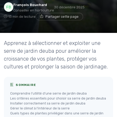
François Bouchard
30 décembre 2025
Conseiller en horticulture
13 min de lecture
Partager cette page
Apprenez à sélectionner et exploiter une
serre de jardin deuba pour améliorer la
croissance de vos plantes, protéger vos
cultures et prolonger la saison de jardinage.
SOMMAIRE
Comprendre l’utilité d’une serre de jardin deuba
Les critères essentiels pour choisir sa serre de jardin deuba
Installer correctement sa serre de jardin deuba
Gérer le climat à l’intérieur de la serre
Quels types de plantes privilégier dans une serre de jardin