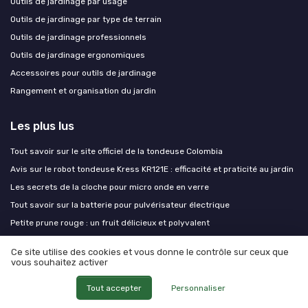
Outils de jardinage par usage
Outils de jardinage par type de terrain
Outils de jardinage professionnels
Outils de jardinage ergonomiques
Accessoires pour outils de jardinage
Rangement et organisation du jardin
Les plus lus
Tout savoir sur le site officiel de la tondeuse Colombia
Avis sur le robot tondeuse Kress KR121E : efficacité et praticité au jardin
Les secrets de la cloche pour micro onde en verre
Tout savoir sur la batterie pour pulvérisateur électrique
Petite prune rouge : un fruit délicieux et polyvalent
Ce site utilise des cookies et vous donne le contrôle sur ceux que
Les derniers articles
vous souhaitez activer
Plan de brasero pour le jardin : concevoir un foyer de cuisson élégant et
Tout accepter
Personnaliser
durable