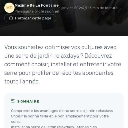
Maxime De La Fontaine
1 janvier 2026
13 min de lecture
Paysagiste professionnel
Partager cette page
Vous souhaitez optimiser vos cultures avec
une serre de jardin relaxdays ? Découvrez
comment choisir, installer et entretenir votre
serre pour profiter de récoltes abondantes
toute l'année.
SOMMAIRE
Comprendre les avantages d’une serre de jardin relaxdays
Choisir la bonne taille et le bon emplacement pour votre
serre
Installer sa serre de jardin relaxdays : étapes clés