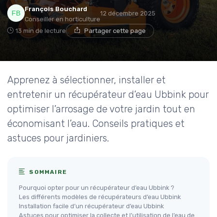
François Bouchard
12 décembre 2025
Conseiller en horticulture
13 min de lecture
Partager cette page
Apprenez à sélectionner, installer et
entretenir un récupérateur d’eau Ubbink pour
optimiser l’arrosage de votre jardin tout en
économisant l’eau. Conseils pratiques et
astuces pour jardiniers.
SOMMAIRE
Pourquoi opter pour un récupérateur d’eau Ubbink ?
Les différents modèles de récupérateurs d’eau Ubbink
Installation facile d’un récupérateur d’eau Ubbink
Astuces pour optimiser la collecte et l’utilisation de l’eau de