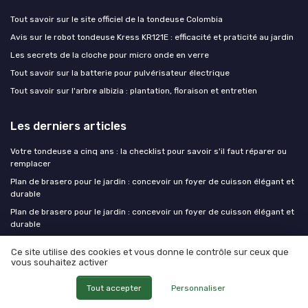
Tout savoir sur le site officiel de la tondeuse Colombia
Avis sur le robot tondeuse Kress KR121E : efficacité et praticité au jardin
Les secrets de la cloche pour micro onde en verre
Tout savoir sur la batterie pour pulvérisateur électrique
Tout savoir sur l'arbre albizia : plantation, floraison et entretien
Les derniers articles
Votre tondeuse a cinq ans : la checklist pour savoir s'il faut réparer ou
remplacer
Plan de brasero pour le jardin : concevoir un foyer de cuisson élégant et
durable
Plan de brasero pour le jardin : concevoir un foyer de cuisson élégant et
durable
Sécurité des outils de jardin : une nouvelle approche en continu pour le
Ce site utilise des cookies et vous donne le contrôle sur ceux que
jardinier amateur
vous souhaitez activer
Préparer sa parcelle de potager en août : les étapes qui font gagner six
semaines à l'automne
Tout accepter
Personnaliser