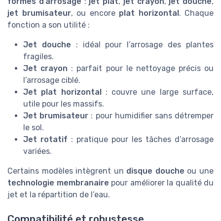
formes d’arrosage
:
jet plat
,
jet crayon
,
jet douche
,
jet brumisateur
, ou encore
plat horizontal
. Chaque
fonction a son utilité :
Jet douche
: idéal pour l’arrosage des plantes
fragiles.
Jet crayon
: parfait pour le nettoyage précis ou
l’arrosage ciblé.
Jet plat horizontal
: couvre une large surface,
utile pour les massifs.
Jet brumisateur
: pour humidifier sans détremper
le sol.
Jet rotatif
: pratique pour les tâches d’arrosage
variées.
Certains modèles intègrent un
disque douche
ou une
technologie membranaire
pour améliorer la qualité du
jet et la répartition de l’eau.
Compatibilité et robustesse