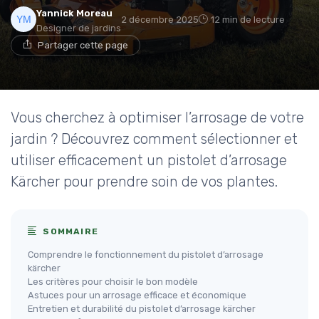
Yannick Moreau
2 décembre 2025
12 min de lecture
Designer de jardins
Partager cette page
Vous cherchez à optimiser l’arrosage de votre
jardin ? Découvrez comment sélectionner et
utiliser efficacement un pistolet d’arrosage
Kärcher pour prendre soin de vos plantes.
SOMMAIRE
Comprendre le fonctionnement du pistolet d’arrosage
kärcher
Les critères pour choisir le bon modèle
Astuces pour un arrosage efficace et économique
Entretien et durabilité du pistolet d’arrosage kärcher