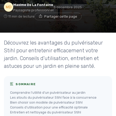
Maxime De La Fontaine
5 décembre 2025
Paysagiste professionnel
11 min de lecture
Partager cette page
Découvrez les avantages du pulvérisateur
Stihl pour entretenir efficacement votre
jardin. Conseils d'utilisation, entretien et
astuces pour un jardin en pleine santé.
SOMMAIRE
Comprendre l’utilité d’un pulvérisateur au jardin
Les atouts du pulvérisateur Stihl face à la concurrence
Bien choisir son modèle de pulvérisateur Stihl
Conseils d’utilisation pour une efficacité optimale
Entretien et nettoyage du pulvérisateur Stihl