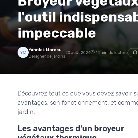
Broyeur végétaux
l'outil indispensa
impeccable
Yannick Moreau
20 août 2024
18 min de lecture
Designer de jardins
Découvrez tout ce que vous devez savoir s
avantages, son fonctionnement, et commen
jardin.
Les avantages d'un broyeur
végétaux thermique