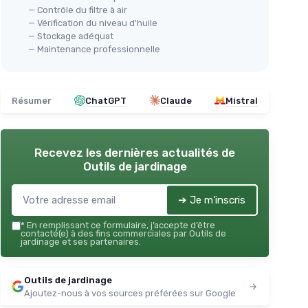
— Contrôle du filtre à air
— Vérification du niveau d'huile
— Stockage adéquat
— Maintenance professionnelle
Résumer
ChatGPT
Claude
Mistral
Recevez les dernières actualités de
Outils de jardinage
➔ Je m'inscris
*
En remplissant ce formulaire, j’accepte d’être
contacté(e) à des fins commerciales par Outils de
jardinage et ses partenaires.
Outils de jardinage
Ajoutez-nous à vos sources préférées sur Google