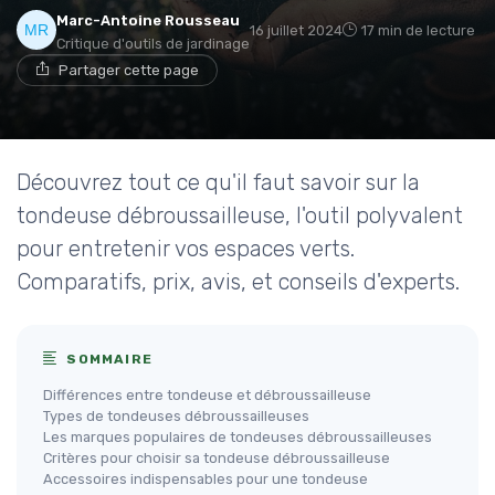
Marc-Antoine Rousseau
16 juillet 2024
17 min de lecture
Critique d'outils de jardinage
Partager cette page
Découvrez tout ce qu'il faut savoir sur la
tondeuse débroussailleuse, l'outil polyvalent
pour entretenir vos espaces verts.
Comparatifs, prix, avis, et conseils d'experts.
SOMMAIRE
Différences entre tondeuse et débroussailleuse
Types de tondeuses débroussailleuses
Les marques populaires de tondeuses débroussailleuses
Critères pour choisir sa tondeuse débroussailleuse
Accessoires indispensables pour une tondeuse