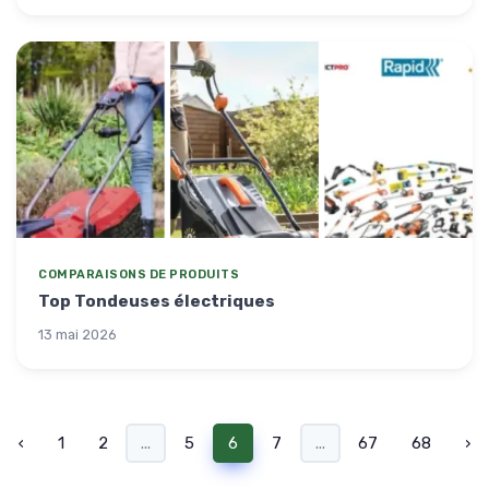
COMPARAISONS DE PRODUITS
Top Tondeuses électriques
13 mai 2026
‹
1
2
...
5
6
7
...
67
68
›