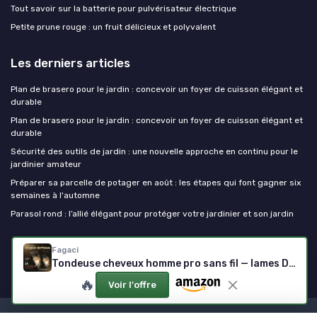
Tout savoir sur la batterie pour pulvérisateur électrique
Petite prune rouge : un fruit délicieux et polyvalent
Les derniers articles
Plan de brasero pour le jardin : concevoir un foyer de cuisson élégant et
durable
Plan de brasero pour le jardin : concevoir un foyer de cuisson élégant et
durable
Sécurité des outils de jardin : une nouvelle approche en continu pour le
jardinier amateur
Préparer sa parcelle de potager en août : les étapes qui font gagner six
semaines à l'automne
Parasol rond : l’allié élégant pour protéger votre jardinier et son jardin
Outils de jardinage
Fagaci
Tondeuse cheveux homme pro sans fil — lames DLC, moteur vectoriel 12 000 tr/min
🔥
Voir l'offre