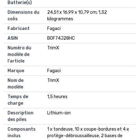
Batterie(s)
Dimensions du
24,51 x 16,99 x 10,79 cm; 1,32
colis
kilogrammes
Fabricant
Fagaci
ASIN
B0F74J28HC
Numéro du
TrimX
modèle de
l'article
Marque
Fagaci
Nom de
TrimX
modèle
Temps de
1,5 heures
charge
Description
Lithium-ion
des piles
Composants
1 x tondeuse, 10 x coupe-bordures et 4 x
inclus
protège-débroussailleuse, 2 bases de