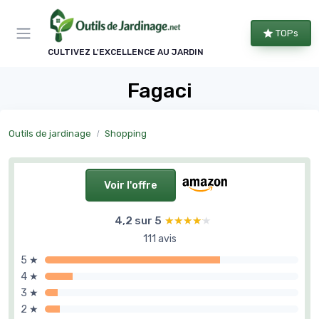
Panneau de gestion des cookies
TOPs
CULTIVEZ L'EXCELLENCE AU JARDIN
Fagaci
Outils de jardinage
Shopping
Voir l'offre
4,2 sur 5
★★★★★
★★★★★
111 avis
5 ★
4 ★
3 ★
2 ★