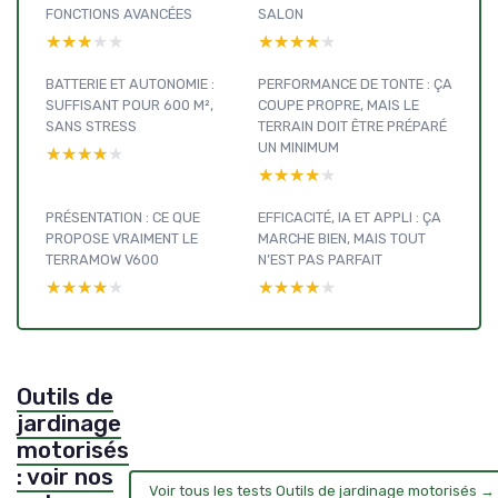
FONCTIONS AVANCÉES
SALON
★★★★★
★★★★★
★★★★★
★★★★★
BATTERIE ET AUTONOMIE :
PERFORMANCE DE TONTE : ÇA
SUFFISANT POUR 600 M²,
COUPE PROPRE, MAIS LE
SANS STRESS
TERRAIN DOIT ÊTRE PRÉPARÉ
UN MINIMUM
★★★★★
★★★★★
★★★★★
★★★★★
PRÉSENTATION : CE QUE
EFFICACITÉ, IA ET APPLI : ÇA
PROPOSE VRAIMENT LE
MARCHE BIEN, MAIS TOUT
TERRAMOW V600
N’EST PAS PARFAIT
★★★★★
★★★★★
★★★★★
★★★★★
Outils de
jardinage
motorisés
: voir nos
Voir tous les tests Outils de jardinage motorisés →