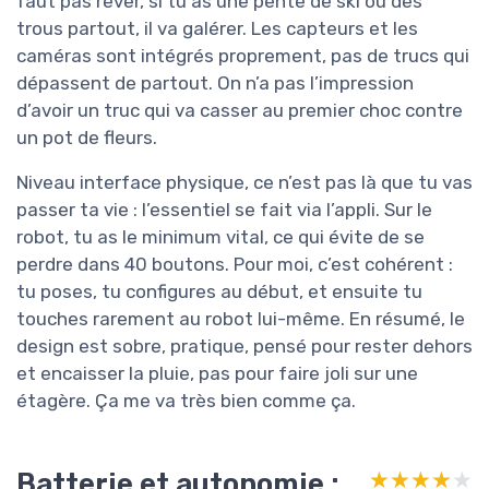
faut pas rêver, si tu as une pente de ski ou des
trous partout, il va galérer. Les capteurs et les
caméras sont intégrés proprement, pas de trucs qui
dépassent de partout. On n’a pas l’impression
d’avoir un truc qui va casser au premier choc contre
un pot de fleurs.
Niveau interface physique, ce n’est pas là que tu vas
passer ta vie : l’essentiel se fait via l’appli. Sur le
robot, tu as le minimum vital, ce qui évite de se
perdre dans 40 boutons. Pour moi, c’est cohérent :
tu poses, tu configures au début, et ensuite tu
touches rarement au robot lui-même. En résumé, le
design est sobre, pratique, pensé pour rester dehors
et encaisser la pluie, pas pour faire joli sur une
étagère. Ça me va très bien comme ça.
Batterie et autonomie :
★★★★★
★★★★★