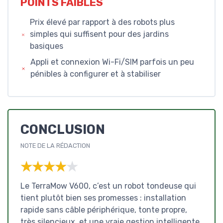
POINTS FAIBLES
Prix élevé par rapport à des robots plus
simples qui suffisent pour des jardins
basiques
Appli et connexion Wi-Fi/SIM parfois un peu
pénibles à configurer et à stabiliser
CONCLUSION
NOTE DE LA RÉDACTION
★★★★★
★★★★★
Le TerraMow V600, c’est un robot tondeuse qui
tient plutôt bien ses promesses : installation
rapide sans câble périphérique, tonte propre,
très silencieux, et une vraie gestion intelligente