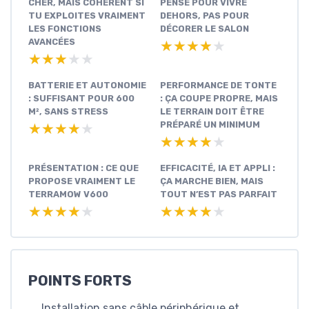
CHER, MAIS COHÉRENT SI
PENSÉ POUR VIVRE
TU EXPLOITES VRAIMENT
DEHORS, PAS POUR
LES FONCTIONS
DÉCORER LE SALON
AVANCÉES
★★★★★
★★★★★
★★★★★
★★★★★
BATTERIE ET AUTONOMIE
PERFORMANCE DE TONTE
: SUFFISANT POUR 600
: ÇA COUPE PROPRE, MAIS
M², SANS STRESS
LE TERRAIN DOIT ÊTRE
PRÉPARÉ UN MINIMUM
★★★★★
★★★★★
★★★★★
★★★★★
PRÉSENTATION : CE QUE
EFFICACITÉ, IA ET APPLI :
PROPOSE VRAIMENT LE
ÇA MARCHE BIEN, MAIS
TERRAMOW V600
TOUT N’EST PAS PARFAIT
★★★★★
★★★★★
★★★★★
★★★★★
POINTS FORTS
Installation sans câble périphérique et