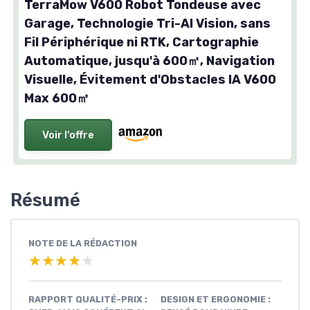
TerraMow V600 Robot Tondeuse avec
Garage, Technologie Tri-AI Vision, sans
Fil Périphérique ni RTK, Cartographie
Automatique, jusqu'à 600㎡, Navigation
Visuelle, Évitement d'Obstacles IA V600
Max 600㎡
Voir l'offre
Résumé
NOTE DE LA RÉDACTION
★★★★★
★★★★★
RAPPORT QUALITÉ-PRIX :
DESIGN ET ERGONOMIE :