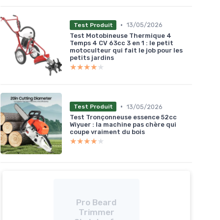
•
13/05/2026
Test Produit
Test Motobineuse Thermique 4
Temps 4 CV 63cc 3 en 1 : le petit
motoculteur qui fait le job pour les
petits jardins
★★★★★
★★★★★
•
13/05/2026
Test Produit
Test Tronçonneuse essence 52cc
Wiyuer : la machine pas chère qui
coupe vraiment du bois
★★★★★
★★★★★
Pro Beard
Trimmer