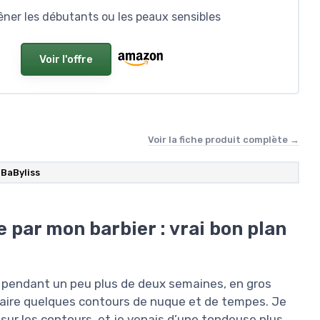
êner les débutants ou les peaux sensibles
Voir l'offre
Voir la fiche produit complète →
BaByliss
 par mon barbier : vrai bon plan
E pendant un peu plus de deux semaines, en gros
 faire quelques contours de nuque et de tempes. Je
 sur les contours, et je venais d’une tondeuse plus