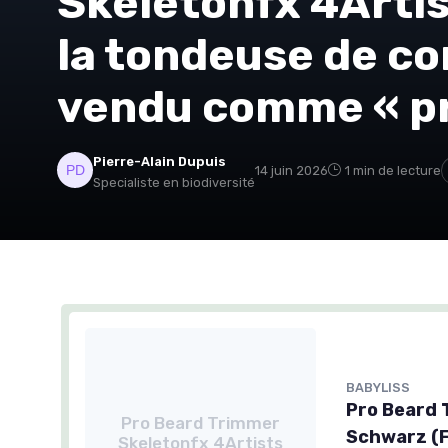
Skeletonfx 4Artis
la tondeuse de co
vendu comme « pr
Pierre-Alain Dupuis
14 juin 2026
1 min de lecture
Specialiste en biodiversité
BABYLISS
Pro Beard 
Pro Beard Trimmer
Schwarz (
Skeletonfx 4Artists