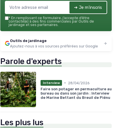
➔ Je m'inscris
*
En remplissant ce formulaire, j’accepte d’être
contacté(e) à des fins commerciales par Outils de
jardinage et ses partenaires.
Outils de jardinage
Ajoutez-nous à vos sources préférées sur Google
Parole d'experts
•
28/04/2026
Interview
Faire son potager en permaculture au
bureau ou dans son jardin : Interview
de Marine Bettant du Breuil de Piénu
Les plus lus