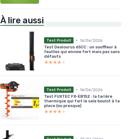
À lire aussi
•
14/06/2026
Test Produit
Test Dealourus 65CC : un souffleur à
feuilles qui envoie fort mais pas sans
défauts
★★★★★
★★★★★
•
14/06/2026
Test Produit
Test FUXTEC FX-EB152 : la tarière
thermique qui fait le sale boulot à ta
place (ou presque)
★★★★★
★★★★★
•