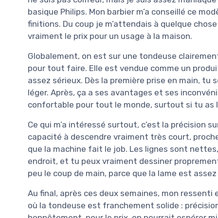
basique Philips. Mon barbier m’a conseillé ce modèl
finitions. Du coup je m’attendais à quelque chose d
vraiment le prix pour un usage à la maison.
Globalement, on est sur une tondeuse clairement
pour tout faire. Elle est vendue comme un produit
assez sérieux. Dès la première prise en main, tu 
léger. Après, ça a ses avantages et ses inconvéni
confortable pour tout le monde, surtout si tu as l
Ce qui m’a intéressé surtout, c’est la précision s
capacité à descendre vraiment très court, proche 
que la machine fait le job. Les lignes sont nettes
endroit, et tu peux vraiment dessiner proprement l
peu le coup de main, parce que la lame est assez 
Au final, après ces deux semaines, mon ressenti es
où la tondeuse est franchement solide : précision
honnêtement, pour le prix, on pourrait espérer mi