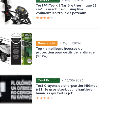
05/06/2026
Test Produit
Test WilTec Kit Tarière thermique 52
cm³ : la machine qui simplifie
vraiment les trous de poteaux
★★★★★
★★★★★
•
15/05/2026
Comparatif
Top 4 : meilleurs housses de
protection pour outils de jardinage
(2026)
•
13/05/2026
Test Produit
Test Crayons de charpentier MiGmet
WET : le gros stock pour chantiers
humides qui fait le job
★★★★★
★★★★★