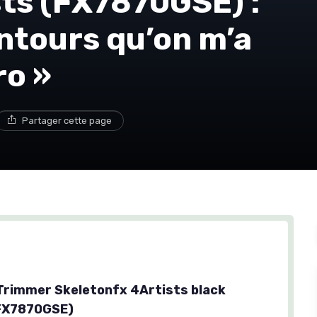
ts (FX7870GSE) :
ntours qu’on m’a
o »
Partager cette page
Trimmer Skeletonfx 4Artists black
FX7870GSE)