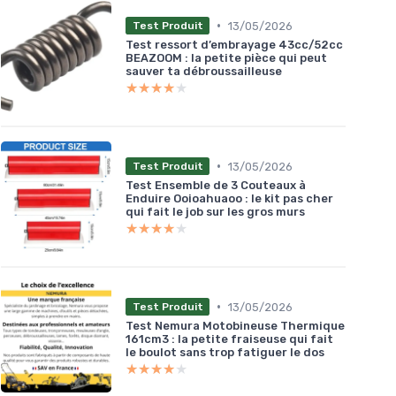
•
13/05/2026
Test Produit
Test ressort d’embrayage 43cc/52cc
BEAZOOM : la petite pièce qui peut
sauver ta débroussailleuse
★★★★★
★★★★★
•
13/05/2026
Test Produit
Test Ensemble de 3 Couteaux à
Enduire Ooioahuaoo : le kit pas cher
qui fait le job sur les gros murs
★★★★★
★★★★★
•
13/05/2026
Test Produit
Test Nemura Motobineuse Thermique
161cm3 : la petite fraiseuse qui fait
le boulot sans trop fatiguer le dos
★★★★★
★★★★★