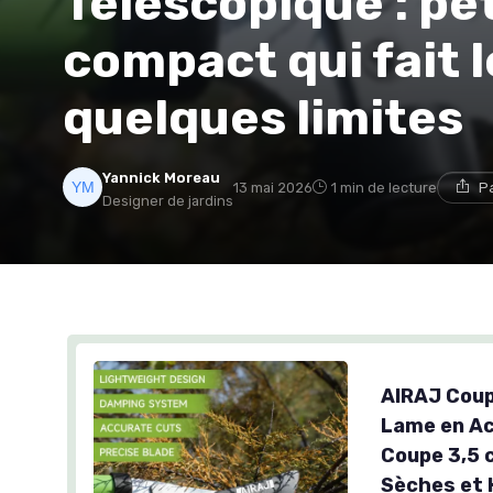
Télescopique : pe
compact qui fait 
quelques limites
Yannick Moreau
13 mai 2026
1 min de lecture
P
Designer de jardins
AIRAJ Coup
Lame en Ac
Coupe 3,5 
Sèches et 