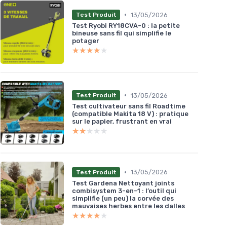
•
13/05/2026
Test Produit
Test Ryobi RY18CVA-0 : la petite
bineuse sans fil qui simplifie le
potager
★★★★★
★★★★★
•
13/05/2026
Test Produit
Test cultivateur sans fil Roadtime
(compatible Makita 18 V) : pratique
sur le papier, frustrant en vrai
★★★★★
★★★★★
•
13/05/2026
Test Produit
Test Gardena Nettoyant joints
combisystem 3-en-1 : l’outil qui
simplifie (un peu) la corvée des
mauvaises herbes entre les dalles
★★★★★
★★★★★