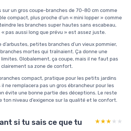
st pas sur un gros coupe-branches de 70-80 cm comme
dèle compact, plus proche d’un « mini lopper » comme
 atteindre les branches super hautes sans escabeau,
« pas aussi long que prévu » est assez juste.
ille d’arbustes, petites branches d’un vieux pommier,
 branches mortes qui traînaient. Ça donne une
s limites. Globalement, ça coupe, mais il ne faut pas
a clairement sa zone de confort.
-branches compact, pratique pour les petits jardins
 il ne remplacera pas un gros ébrancheur pour les
on évite une bonne partie des déceptions. Le reste
 ton niveau d’exigence sur la qualité et le confort.
nt si tu sais ce que tu
★★★★★
★★★★★