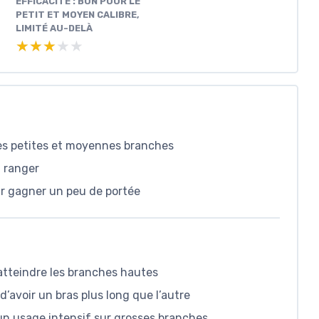
EFFICACITÉ : BON POUR LE
PETIT ET MOYEN CALIBRE,
LIMITÉ AU-DELÀ
★★★★★
★★★★★
es petites et moyennes branches
à ranger
r gagner un peu de portée
atteindre les branches hautes
d’avoir un bras plus long que l’autre
 un usage intensif sur grosses branches