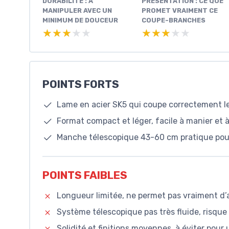
DURABILITÉ : À
PRÉSENTATION : CE QUE
MANIPULER AVEC UN
PROMET VRAIMENT CE
MINIMUM DE DOUCEUR
COUPE-BRANCHES
★★★★★
★★★★★
★★★★★
★★★★★
POINTS FORTS
Lame en acier SK5 qui coupe correctement l
Format compact et léger, facile à manier et 
Manche télescopique 43-60 cm pratique pou
POINTS FAIBLES
Longueur limitée, ne permet pas vraiment d’
Système télescopique pas très fluide, risque 
Solidité et finitions moyennes, à éviter pour