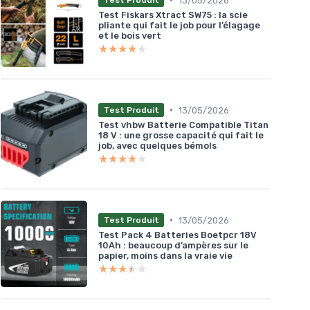
13/05/2026
Test Produit
Test Fiskars Xtract SW75 : la scie
pliante qui fait le job pour l’élagage
et le bois vert
★★★★★
★★★★★
•
13/05/2026
Test Produit
Test vhbw Batterie Compatible Titan
18 V : une grosse capacité qui fait le
job, avec quelques bémols
★★★★★
★★★★★
•
13/05/2026
Test Produit
Test Pack 4 Batteries Boetpcr 18V
10Ah : beaucoup d’ampères sur le
papier, moins dans la vraie vie
★★★★★
★★★★★