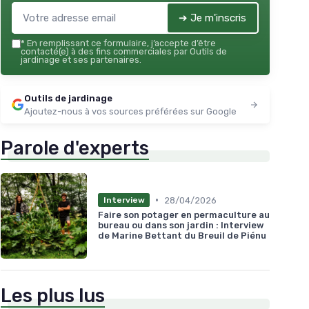
➔ Je m'inscris
*
En remplissant ce formulaire, j’accepte d’être
contacté(e) à des fins commerciales par Outils de
jardinage et ses partenaires.
Outils de jardinage
Ajoutez-nous à vos sources préférées sur Google
Parole d'experts
•
28/04/2026
Interview
Faire son potager en permaculture au
bureau ou dans son jardin : Interview
de Marine Bettant du Breuil de Piénu
Les plus lus