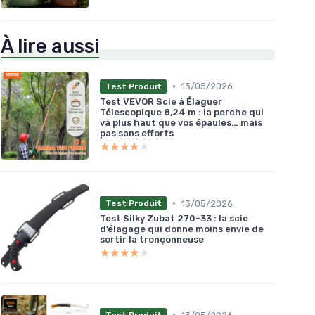
À lire aussi
•
13/05/2026
Test Produit
Test VEVOR Scie à Élaguer
Télescopique 8,24 m : la perche qui
va plus haut que vos épaules… mais
pas sans efforts
★★★★★
★★★★★
•
13/05/2026
Test Produit
Test Silky Zubat 270-33 : la scie
d’élagage qui donne moins envie de
sortir la tronçonneuse
★★★★★
★★★★★
•