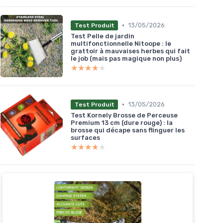
•
13/05/2026
Test Produit
Test Pelle de jardin
multifonctionnelle Nitoope : le
grattoir à mauvaises herbes qui fait
le job (mais pas magique non plus)
★★★★★
★★★★★
•
13/05/2026
Test Produit
Test Kornely Brosse de Perceuse
Premium 13 cm (dure rouge) : la
brosse qui décape sans flinguer les
surfaces
★★★★★
★★★★★