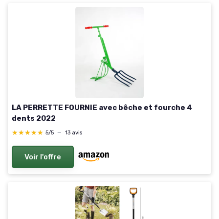
LA PERRETTE FOURNIE avec bêche et fourche 4
dents 2022
★★★★★
★★★★★
5/5
—
13 avis
Voir l'offre