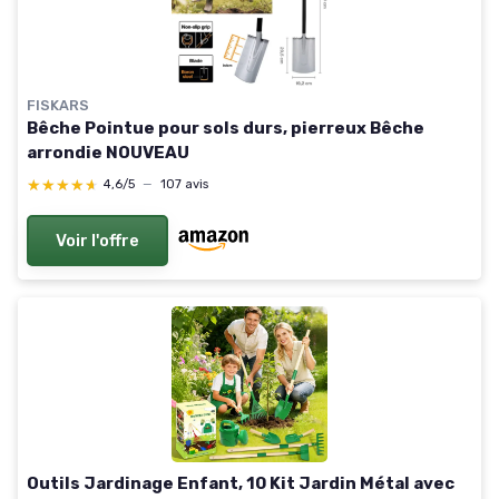
FISKARS
Bêche Pointue pour sols durs, pierreux Bêche
arrondie NOUVEAU
★★★★★
★★★★★
4,6/5
—
107 avis
Voir l'offre
Outils Jardinage Enfant, 10 Kit Jardin Métal avec