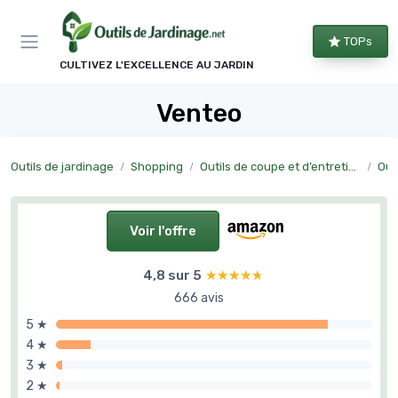
Panneau de gestion des cookies
TOPs
CULTIVEZ L'EXCELLENCE AU JARDIN
Venteo
Outils de jardinage
Shopping
Outils de coupe et d’entretien manuel
Outi
Voir l'offre
4,8 sur 5
★★★★★
★★★★★
666 avis
5 ★
4 ★
3 ★
2 ★