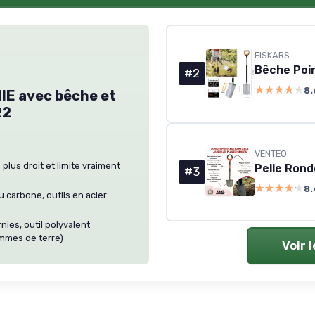
FISKARS
#2
★★★★★
★★★★★
8.
E avec bêche et
22
VENTEO
plus droit et limite vraiment
#3
★★★★★
★★★★★
8.
u carbone, outils en acier
ies, outil polyvalent
mmes de terre)
Voir 