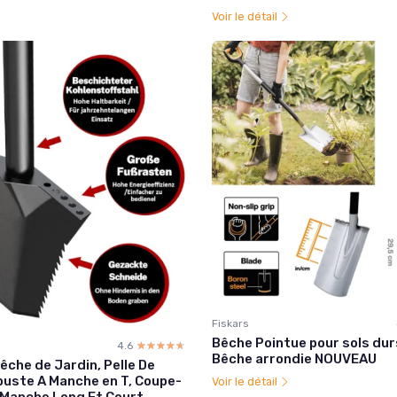
Voir le détail
Fiskars
Bêche Pointue pour sols dur
4.6
☆☆☆☆☆
★★★★★
Bêche arrondie NOUVEAU
êche de Jardin, Pelle De
buste A Manche en T, Coupe-
Voir le détail
 Manche Long Et Court,