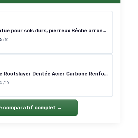
Bêche Pointue pour sols durs, pierreux Bêche arrondie NOUVEAU
6
/10
Pelle Ronde Rootslayer Dentée Acier Carbone Renforcé - Coupe Racines Épaisses Pénétration Sols Durs - Outil Jardinage Puissant Creusage Terre Compacte et Travaux Intensifs Jardin
4
/10
le comparatif complet →