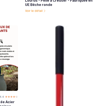
Lourds - Pelle à Creuser - Fabriquée en
UE Bêche ronde
Voir le détail
4.4
☆☆☆☆☆
★★★★★
tée Acier