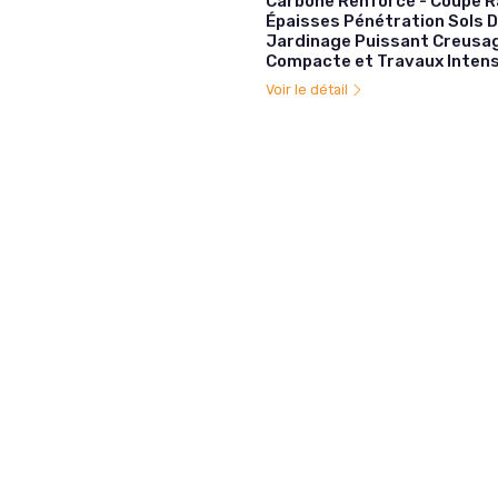
Carbone Renforcé - Coupe R
Épaisses Pénétration Sols Du
Jardinage Puissant Creusa
Compacte et Travaux Intens
Voir le détail