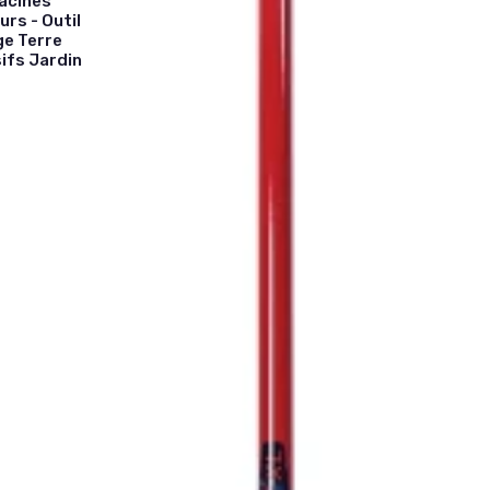
acines
rs - Outil
ge Terre
ifs Jardin