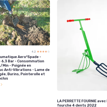
4.2
☆☆☆☆☆
★★★★★
umatique Aero²Spade -
- 6,3 Bar - Consommation
L/Min - Poignée en
c Anti-Vibrations - Lame de
ée, Burins, Pointerolle et
nclus
l
LA PERRETTE FOURNIE avec 
fourche 4 dents 2022