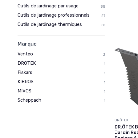
Outils de jardinage par usage
85
Outils de jardinage professionnels
27
Outils de jardinage thermiques
81
Marque
Venteo
2
DRÖTEK
1
Fiskars
1
KIBROS
1
MIVOS
1
Scheppach
1
DRÖTEK
DR.ÖTEK B
Jardin Ro
Racines A