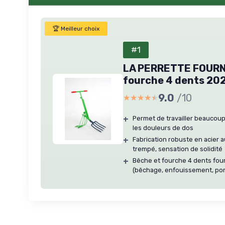
🏆 Meilleur choix
#1
LA PERRETTE FOURNI
fourche 4 dents 20
9.0
/10
★★★★★
★★★★★
+
Permet de travailler beaucoup 
les douleurs de dos
+
Fabrication robuste en acier a
trempé, sensation de solidité
+
Bêche et fourche 4 dents fourn
(bêchage, enfouissement, po