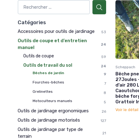
Catégories
Accessoires pour outils de jardinage
53
Outils de coupe et d’entretien
24
manuel
Outils de coupe
59
Outils de travail du sol
24
Scheppach
Bêches de jardin
Bêche pne
9
27Joules 
Fourches-bêches
7
d'air 280 
Caoutchou
Grelinettes
8
bêche forg
Motoculteurs manuels
Grattoir I
5
Voir le détai
Outils de jardinage ergonomiques
26
Outils de jardinage motorisés
127
Outils de jardinage par type de
21
terrain