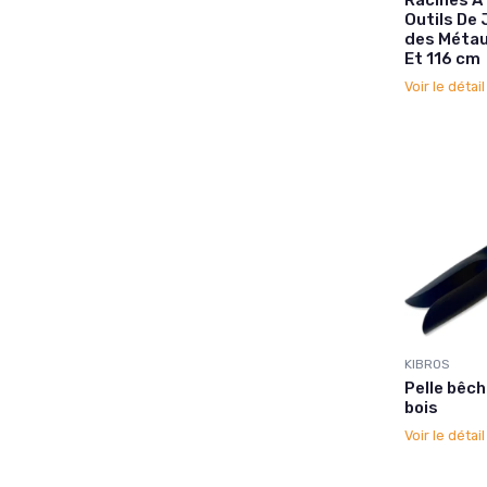
Outils De
des Métau
Et 116 cm
Voir le détai
KIBROS
Pelle bêc
bois
Voir le détai