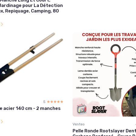
 Jardinage pour La Détection
x, Repiquage, Camping, 80
l
5
☆☆☆☆☆
★★★★★
he acier 140 cm - 2 manches
l
Venteo
Pelle Ronde Rootslayer Den