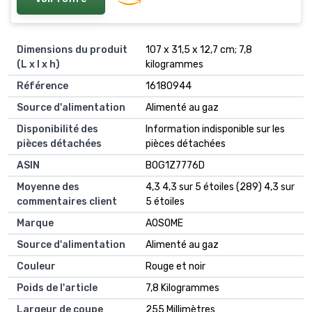
Dimensions du produit
‎107 x 31,5 x 12,7 cm; 7,8
(L x l x h)
kilogrammes
Référence
‎16180944
Source d'alimentation
‎Alimenté au gaz
Disponibilité des
‎Information indisponible sur les
pièces détachées
pièces détachées
ASIN
B0G1Z7776D
Moyenne des
4,3 4,3 sur 5 étoiles (289) 4,3 sur
commentaires client
5 étoiles
Marque
AOSOME
Source d'alimentation
Alimenté au gaz
Couleur
Rouge et noir
Poids de l'article
7,8 Kilogrammes
Largeur de coupe
255 Millimètres