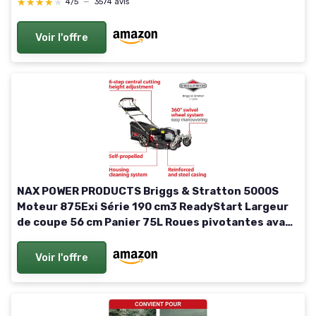
★★★★★
★★★★★
4/5
—
3574 avis
Voir l'offre
NAX POWER PRODUCTS Briggs & Stratton 5000S
Moteur 875Exi Série 190 cm3 ReadyStart Largeur
de coupe 56 cm Panier 75L Roues pivotantes avant
Tondeuse à gazon à traction à essence
Voir l'offre