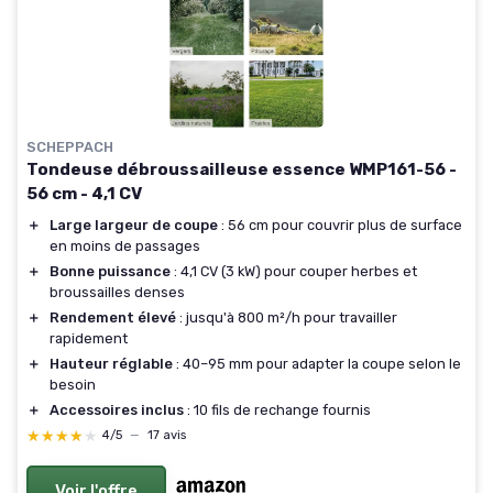
SCHEPPACH
Tondeuse débroussailleuse essence WMP161-56 -
56 cm - 4,1 CV
＋
Large largeur de coupe
: 56 cm pour couvrir plus de surface
en moins de passages
＋
Bonne puissance
: 4,1 CV (3 kW) pour couper herbes et
broussailles denses
＋
Rendement élevé
: jusqu'à 800 m²/h pour travailler
rapidement
＋
Hauteur réglable
: 40–95 mm pour adapter la coupe selon le
besoin
＋
Accessoires inclus
: 10 fils de rechange fournis
★★★★★
★★★★★
4/5
—
17 avis
Voir l'offre