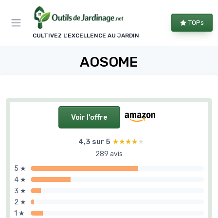
Panneau de gestion des cookies
TOPs
CULTIVEZ L'EXCELLENCE AU JARDIN
AOSOME
Voir l'offre
4,3 sur 5
★★★★★
★★★★★
289 avis
5 ★
4 ★
3 ★
2 ★
1 ★