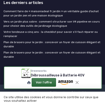
Les derniers articles
Comment faire de « maisoniadeal fr jardin » un véritable guide d’achat
pour un jardin zen et une maison écologique
Vers un jardin plus sobre : comment structurer son V4 pipeline en cours
pour choisir des outils de jardinage écologique
Votre tondeuse a cinq ans : la checklist pour savoir s'il faut réparer ou
remplacer
Plan de brasero pour le jardin : concevoir un foyer de cuisson élégant et
durable
Plan de brasero pour le jardin : concevoir un foyer de cuisson élégant et
durable
Outils de jardinage
Greenworks
Débroussailleuse à Batterie 40V
🔥
Voir l'offre
Mentions légales
Politique de confidentialité
Ce site utilise des cookies et vous donne le contrôle sur ceux que
© Outils de jardinage 2026
vous souhaitez activer