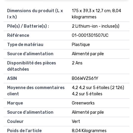
Dimensions du produit (L x
‎175 x 39,3 x 12,7 cm; 8,04
l x h)
kilogrammes
Pile(s) / Batterie(s) :
‎2 Lithium-ion - incluse(s)
Référence
‎01-0001301507UC
Type de matériau
‎Plastique
Source d'alimentation
‎Alimenté par pile
Disponibilité des pièces
‎2 Ans
détachées
ASIN
B06WVZS61Y
Moyenne des commentaires
4,2 4,2 sur 5 étoiles (2 126)
client
4,2 sur 5 étoiles
Marque
Greenworks
Source d'alimentation
Alimenté par pile
Couleur
Vert
Poids de l'article
8,04 Kilogrammes