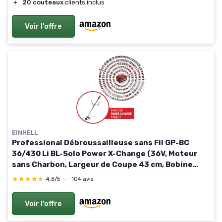
＋
20 couteaux
clients inclus
Voir l'offre
EINHELL
Professional Débroussailleuse sans Fil GP-BC
36/430 Li BL-Solo Power X-Change (36V, Moteur
sans Charbon, Largeur de Coupe 43 cm, Bobine
Double Fil à avance autom, Lame 3 Dents, sans
★★★★★
★★★★★
4,6/5
—
104 avis
Batterie) Solo: Sans Batterie ni Chargeur
Voir l'offre