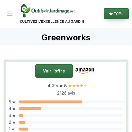
Panneau de gestion des cookies
TOPs
CULTIVEZ L'EXCELLENCE AU JARDIN
Greenworks
Voir l'offre
4,2 sur 5
★★★★★
★★★★★
2126 avis
5 ★
4 ★
3 ★
2 ★
1 ★