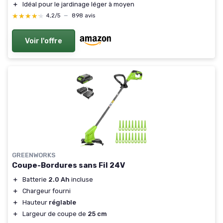
＋
Idéal pour le jardinage léger à moyen
★★★★★
★★★★★
4,2/5
—
898 avis
Voir l'offre
GREENWORKS
Coupe-Bordures sans Fil 24V
＋
Batterie
2.0 Ah
incluse
＋
Chargeur fourni
＋
Hauteur
réglable
＋
Largeur de coupe de
25 cm