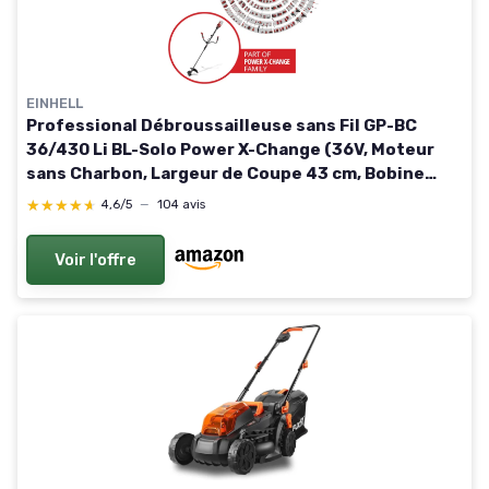
EINHELL
Professional Débroussailleuse sans Fil GP-BC
36/430 Li BL-Solo Power X-Change (36V, Moteur
sans Charbon, Largeur de Coupe 43 cm, Bobine
Double Fil à avance autom, Lame 3 Dents, sans
★★★★★
★★★★★
4,6/5
—
104 avis
Batterie) Solo: Sans Batterie ni Chargeur
Voir l'offre