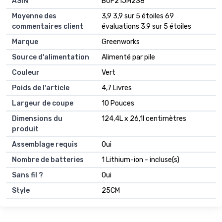
ASIN
B0F21JM2S8
Moyenne des
3,9 3,9 sur 5 étoiles 69
commentaires client
évaluations 3,9 sur 5 étoiles
Marque
Greenworks
Source d'alimentation
Alimenté par pile
Couleur
Vert
Poids de l'article
4,7 Livres
Largeur de coupe
10 Pouces
Dimensions du
124,4L x 26,1l centimètres
produit
Assemblage requis
Oui
Nombre de batteries
1 Lithium-ion - incluse(s)
Sans fil ?
Oui
Style
25CM