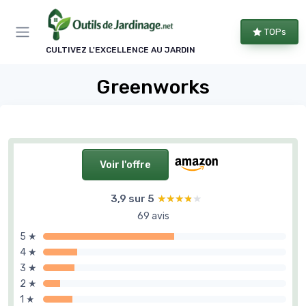
Panneau de gestion des cookies
TOPs
CULTIVEZ L'EXCELLENCE AU JARDIN
Greenworks
Voir l'offre
3,9 sur 5
★★★★★
★★★★★
69 avis
5 ★
4 ★
3 ★
2 ★
1 ★