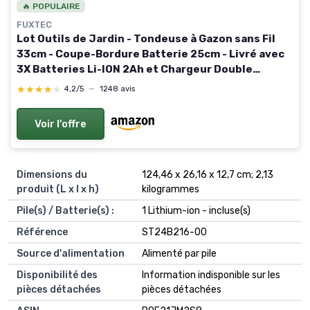
🔥 POPULAIRE
FUXTEC
Lot Outils de Jardin - Tondeuse à Gazon sans Fil
33cm - Coupe-Bordure Batterie 25cm - Livré avec
3X Batteries Li-ION 2Ah et Chargeur Double
Decespugliatore + Tagliaerba (con batteria)
★★★★★
★★★★★
4,2/5
—
1248 avis
Voir l'offre
Dimensions du
‎124,46 x 26,16 x 12,7 cm; 2,13
produit (L x l x h)
kilogrammes
Pile(s) / Batterie(s) :
‎1 Lithium-ion - incluse(s)
Référence
‎ST24B216-00
Source d'alimentation
‎Alimenté par pile
Disponibilité des
‎Information indisponible sur les
pièces détachées
pièces détachées