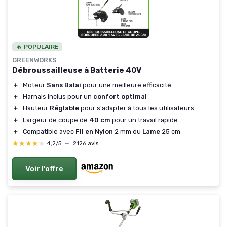
🔥 POPULAIRE
GREENWORKS
Débroussailleuse à Batterie 40V
＋
Moteur
Sans Balai
pour une meilleure efficacité
＋
Harnais inclus pour un
confort optimal
＋
Hauteur
Réglable
pour s'adapter à tous les utilisateurs
＋
Largeur de coupe de
40 cm
pour un travail rapide
＋
Compatible avec
Fil en Nylon
2 mm ou
Lame
25 cm
★★★★★
★★★★★
4,2/5
—
2126 avis
Voir l'offre