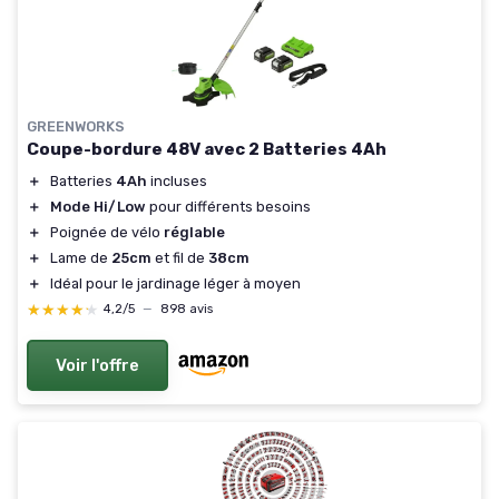
GREENWORKS
Coupe-bordure 48V avec 2 Batteries 4Ah
＋
Batteries
4Ah
incluses
＋
Mode Hi/Low
pour différents besoins
＋
Poignée de vélo
réglable
＋
Lame de
25cm
et fil de
38cm
＋
Idéal pour le jardinage léger à moyen
★★★★★
★★★★★
4,2/5
—
898 avis
Voir l'offre