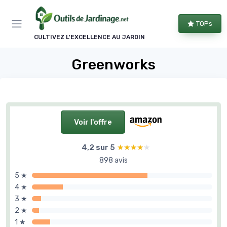
Panneau de gestion des cookies
TOPs
CULTIVEZ L'EXCELLENCE AU JARDIN
Greenworks
Voir l'offre
4,2 sur 5
★★★★★
★★★★★
898 avis
5 ★
4 ★
3 ★
2 ★
1 ★