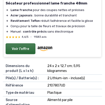
Sécateur professionnel lame franche 48mm
＋
Lame franche
pour des coupes nettes et précises
＋
Acier japonais
: bonne durabilité et tranchant
＋
Revêtement Teflon
réduit l’adhérence et facilite la glisse
＋
Conçu pour la taille de fleurs et travaux de précision
＋
Manuel :
contrôle précis
sans électronique
★★★★★
★★★★★
4,6/5
—
11583 avis
Voir l'offre
Dimensions du
‎24 x 2 x 12,7 cm; 5,95
produit (L x l x h)
kilogrammes
Pile(s) / Batterie(s) :
‎2 Lithium-ion - incluse(s)
Référence
‎2107807UD
Type de matériau
‎Plastique
Source
‎Alimenté par pile
d'alimentation