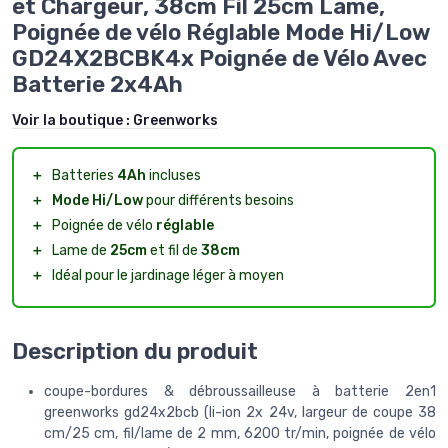
et Chargeur, 38cm Fil 25cm Lame,
Poignée de vélo Réglable Mode Hi/Low
GD24X2BCBK4x Poignée de Vélo Avec
Batterie 2x4Ah
Voir la boutique :
Greenworks
＋
Batteries
4Ah
incluses
＋
Mode Hi/Low
pour différents besoins
＋
Poignée de vélo
réglable
＋
Lame de
25cm
et fil de
38cm
＋
Idéal pour le jardinage léger à moyen
Description du produit
coupe-bordures & débroussailleuse à batterie 2en1
greenworks gd24x2bcb (li-ion 2x 24v, largeur de coupe 38
cm/25 cm, fil/lame de 2 mm, 6200 tr/min, poignée de vélo