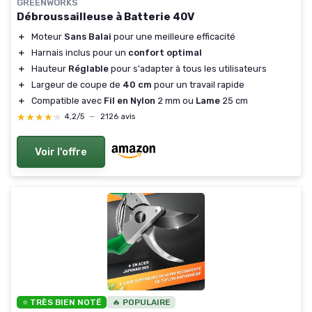
GREENWORKS
Débroussailleuse à Batterie 40V
＋
Moteur
Sans Balai
pour une meilleure efficacité
＋
Harnais inclus pour un
confort optimal
＋
Hauteur
Réglable
pour s'adapter à tous les utilisateurs
＋
Largeur de coupe de
40 cm
pour un travail rapide
＋
Compatible avec
Fil en Nylon
2 mm ou
Lame
25 cm
★★★★★
★★★★★
4,2/5
—
2126 avis
Voir l'offre
⭐ TRÈS BIEN NOTÉ
🔥 POPULAIRE