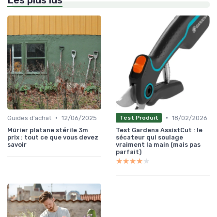
•
•
Guides d'achat
12/06/2025
18/02/2026
Test Produit
Mûrier platane stérile 3m
Test Gardena AssistCut : le
prix : tout ce que vous devez
sécateur qui soulage
savoir
vraiment la main (mais pas
parfait)
★★★★★
★★★★★