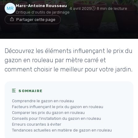
Marc-Antoine Rousseau
4 avril 2025
8 min de lecture
Critique d'outils de jardinage
Partager cette page
Découvrez les éléments influençant le prix du
gazon en rouleau par mètre carré et
comment choisir le meilleur pour votre jardin.
SOMMAIRE
Comprendre le gazon en rouleau
Facteurs influençant le prix du gazon en rouleau
Comparer les prix du gazon en rouleau
Conseils pour l'installation du gazon en rouleau
Erreurs courantes à éviter
Tendances actuelles en matière de gazon en rouleau