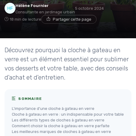
Hélène Fournier
5 octobre 2024
Consultante en jardinage urbain
18 min de lecture
Partager cette page
Découvrez pourquoi la cloche à gateau en
verre est un élément essentiel pour sublimer
vos desserts et votre table, avec des conseils
d'achat et d'entretien.
SOMMAIRE
L'importance d'une cloche à gateau en verre
Cloche à gateau en verre : un indispensable pour votre table
Les différents types de cloches à gateau en verre
Comment choisir la cloche à gateau en verre parfaite
Les meilleures marques de cloches à gateau en verre