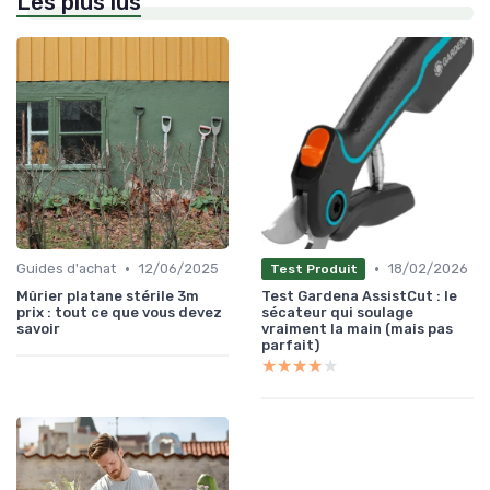
Les plus lus
•
•
Guides d'achat
12/06/2025
18/02/2026
Test Produit
Mûrier platane stérile 3m
Test Gardena AssistCut : le
prix : tout ce que vous devez
sécateur qui soulage
savoir
vraiment la main (mais pas
parfait)
★★★★★
★★★★★