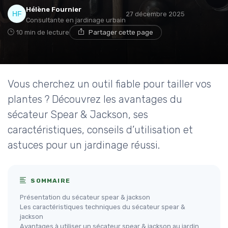
Hélène Fournier
27 décembre 2025
Consultante en jardinage urbain
10 min de lecture
Partager cette page
Vous cherchez un outil fiable pour tailler vos
plantes ? Découvrez les avantages du
sécateur Spear & Jackson, ses
caractéristiques, conseils d’utilisation et
astuces pour un jardinage réussi.
SOMMAIRE
Présentation du sécateur spear & jackson
Les caractéristiques techniques du sécateur spear &
jackson
Avantages à utiliser un sécateur spear & jackson au jardin