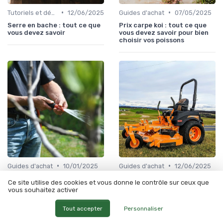
•
•
Tutoriels et démonstrations
12/06/2025
Guides d'achat
07/05/2025
Serre en bache : tout ce que
Prix carpe koi : tout ce que
vous devez savoir
vous devez savoir pour bien
choisir vos poissons
•
•
Guides d'achat
10/01/2025
Guides d'achat
12/06/2025
Serre bache : tout ce qu'il
Mangeoir à poule : guide
Ce site utilise des cookies et vous donne le contrôle sur ceux que
faut savoir pour choisir la
complet pour bien nourrir vos
vous souhaitez activer
meilleure couverture pour
volailles
votre serre
Tout accepter
Personnaliser