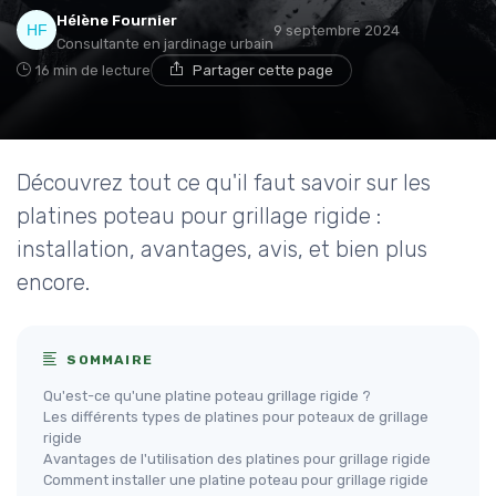
Hélène Fournier
9 septembre 2024
Consultante en jardinage urbain
16 min de lecture
Partager cette page
Découvrez tout ce qu'il faut savoir sur les
platines poteau pour grillage rigide :
installation, avantages, avis, et bien plus
encore.
SOMMAIRE
Qu'est-ce qu'une platine poteau grillage rigide ?
Les différents types de platines pour poteaux de grillage
rigide
Avantages de l'utilisation des platines pour grillage rigide
Comment installer une platine poteau pour grillage rigide