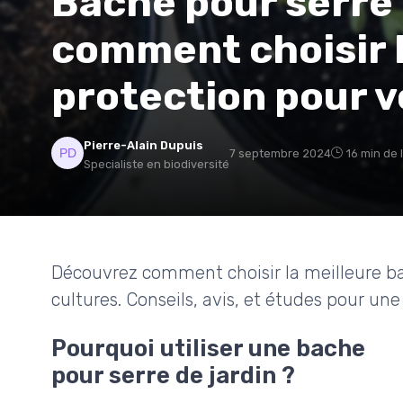
Bache pour serre d
comment choisir l
protection pour v
Pierre-Alain Dupuis
7 septembre 2024
16 min de 
Specialiste en biodiversité
Découvrez comment choisir la meilleure ba
cultures. Conseils, avis, et études pour une 
Pourquoi utiliser une bache
pour serre de jardin ?