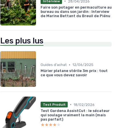
•
28/04/2026
Interview
Faire son potager en permaculture au
bureau ou dans son jardin : Interview
de Marine Bettant du Breuil de Piénu
Les plus lus
•
Guides d'achat
12/06/2025
Mûrier platane stérile 3m prix : tout
ce que vous devez savoir
•
18/02/2026
Test Produit
Test Gardena AssistCut : le sécateur
qui soulage vraiment la main (mais
pas parfait)
★★★★★
★★★★★