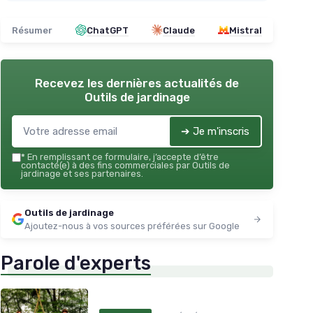
Résumer
ChatGPT
Claude
Mistral
Recevez les dernières actualités de
Outils de jardinage
➔ Je m'inscris
*
En remplissant ce formulaire, j’accepte d’être
contacté(e) à des fins commerciales par Outils de
jardinage et ses partenaires.
Outils de jardinage
Ajoutez-nous à vos sources préférées sur Google
Parole d'experts