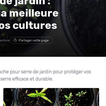
e jardin :
a meilleure
os cultures
lecture
Partager cette page
che pour serre de jardin pour protéger vos
serre efficace et durable.