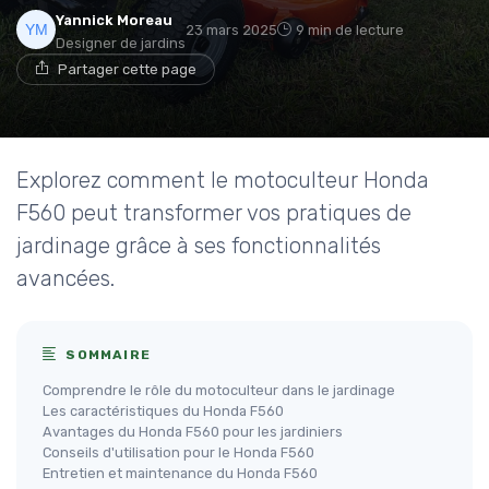
Yannick Moreau
23 mars 2025
9 min de lecture
Designer de jardins
Partager cette page
Explorez comment le motoculteur Honda
F560 peut transformer vos pratiques de
jardinage grâce à ses fonctionnalités
avancées.
SOMMAIRE
Comprendre le rôle du motoculteur dans le jardinage
Les caractéristiques du Honda F560
Avantages du Honda F560 pour les jardiniers
Conseils d'utilisation pour le Honda F560
Entretien et maintenance du Honda F560