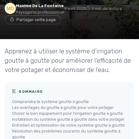
Maxime De La Fontaine
9 avril 2025
9 min de lecture
Paysagiste professionnel
Partager cette page
Apprenez à utiliser le système d'irrigation
goutte à goutte pour améliorer l'efficacité de
votre potager et économiser de l'eau.
SOMMAIRE
Comprendre le système goutte à goutte
Les avantages du goutte à goutte pour votre potager
Choisir le bon équipement pour l'irrigation goutte à goutte
Installation du système goutte à goutte dans votre potager
Entretien et optimisation de votre système goutte à goutte
Résolution des problèmes courants du système goutte à
goutte