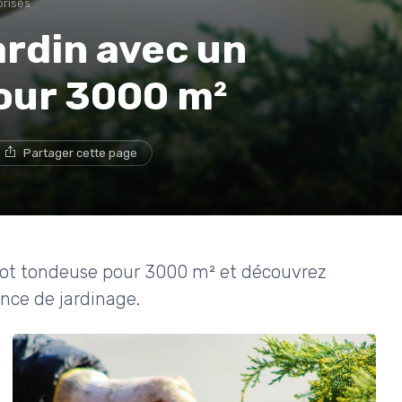
orisés
ardin avec un
our 3000 m²
Partager cette page
robot tondeuse pour 3000 m² et découvrez
nce de jardinage.