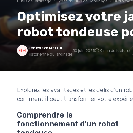
Outils de jardinage
Types d'Outils de Jardinage
Outils mot
Optimisez votre j
robot tondeuse p
Geneviève Martin
30 juin 2025
9 min de lecture
Historienne du jardinage
Explorez les avantages et les défis d'un 
comment il peut transformer votre expérie
Comprendre le
fonctionnement d'un robot
tondeuse