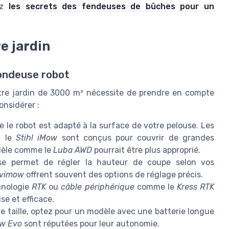
tez
les secrets des fendeuses de bûches pour un
e jardin
tondeuse robot
re jardin de 3000 m² nécessite de prendre en compte
onsidérer :
 le robot est adapté à la surface de votre pelouse. Les
 le
Stihl iMow
sont conçus pour couvrir de grandes
odèle comme le
Luba AWD
pourrait être plus approprié.
se permet de régler la hauteur de coupe selon vos
vimow
offrent souvent des options de réglage précis.
hnologie
RTK
ou
câble périphérique
comme le
Kress RTK
se et efficace.
te taille, optez pour un modèle avec une batterie longue
ow Evo
sont réputées pour leur autonomie.