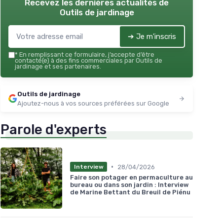
Recevez les dernières actualités de
Outils de jardinage
➔ Je m'inscris
*
En remplissant ce formulaire, j’accepte d’être
contacté(e) à des fins commerciales par Outils de
jardinage et ses partenaires.
Outils de jardinage
Ajoutez-nous à vos sources préférées sur Google
Parole d'experts
•
28/04/2026
Interview
Faire son potager en permaculture au
bureau ou dans son jardin : Interview
de Marine Bettant du Breuil de Piénu