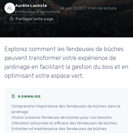
Aurélie Lacoste
24 juin 2025
9 min de lecture
Professeur d'agriculture
Partager cette page
Explorez comment les fendeuses de bûches
peuvent transformer votre expérience de
jardinage en facilitant la gestion du bois et en
optimisant votre espace vert.
SOMMAIRE
Comprendre l'importance des fendeuses de bûches dans le
jardinage
Choisir la bonne fendeuse de bûches pour vos besoins
Utilisation sécurisée et efficace des fendeuses de bûches
Entretien et maintenance des fendeuses de bûches